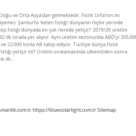
a Doğu ve Orta Asya’dan gelmektedir. Fıstık Urfa’nın mı
diyemez. Şanlıurfa ‘keten fıstığı’ dünyanın hiçbir yerinde
Antep fıstığı dünyada en çok nerede yetişir? 2019/20 üretim
D ilk sırada yer alıyor. Aynı üretim sezonunda ABD’yi 205.00
 ve 22.000 tonla AB takip ediyor. Türkiye dünya fıstık
fıstığı yetişir mi? Üretim sıralamasında ülkemizden sonra
ık ilk…
smanlik.com.tr
https://bluesolarlight.com.tr
Sitemap