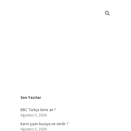
Sidebar
Son Yazılar
vdcasino gi
BBC Türkçe kime ait ?
Ağustos 5, 2026
Karnı şişen kuzuya ne verilir ?
Ağustos 5, 2026