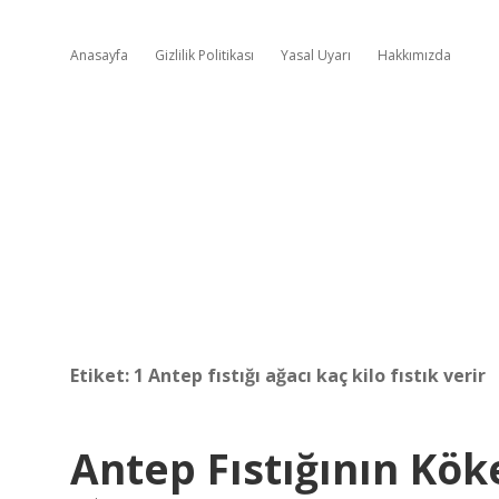
Anasayfa
Gizlilik Politikası
Yasal Uyarı
Hakkımızda
Etiket:
1 Antep fıstığı ağacı kaç kilo fıstık verir
Antep Fıstığının Kök