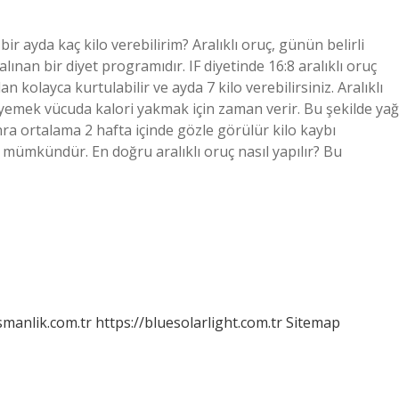
a bir ayda kaç kilo verebilirim? Aralıklı oruç, günün belirli
lınan bir diyet programıdır. IF diyetinde 16:8 aralıklı oruç
n kolayca kurtulabilir ve ayda 7 kilo verebilirsiniz. Aralıklı
yemek vücuda kalori yakmak için zaman verir. Bu şekilde yağ
sonra ortalama 2 hafta içinde gözle görülür kilo kaybı
 mümkündür. En doğru aralıklı oruç nasıl yapılır? Bu
smanlik.com.tr
https://bluesolarlight.com.tr
Sitemap