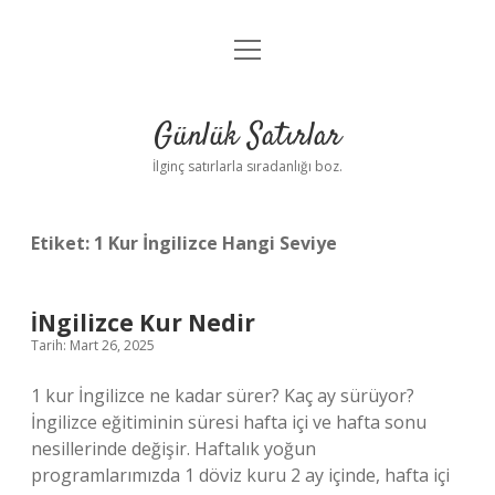
menüyü
Anasayfa
aç
Gizlilik Politikası
Günlük Satırlar
Yasal Uyarı
İlginç satırlarla sıradanlığı boz.
Hakkımızda
Etiket:
1 Kur İngilizce Hangi Seviye
İNgilizce Kur Nedir
Tarih: Mart 26, 2025
1 kur İngilizce ne kadar sürer? Kaç ay sürüyor?
İngilizce eğitiminin süresi hafta içi ve hafta sonu
nesillerinde değişir. Haftalık yoğun
programlarımızda 1 döviz kuru 2 ay içinde, hafta içi