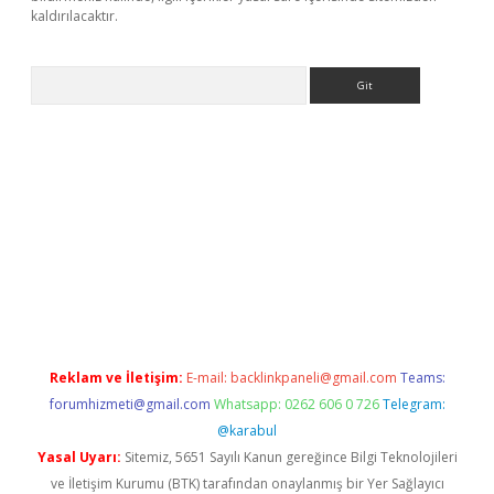
kaldırılacaktır.
Arama
dcasino giriş
Reklam ve İletişim:
E-mail:
backlinkpaneli@gmail.com
Teams:
forumhizmeti@gmail.com
Whatsapp: 0262 606 0 726
Telegram:
@karabul
Yasal Uyarı:
Sitemiz, 5651 Sayılı Kanun gereğince Bilgi Teknolojileri
ve İletişim Kurumu (BTK) tarafından onaylanmış bir Yer Sağlayıcı