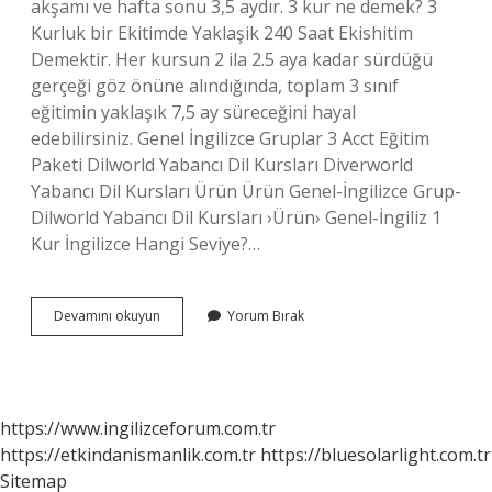
akşamı ve hafta sonu 3,5 aydır. 3 kur ne demek? 3
Kurluk bir Ekitimde Yaklaşik 240 Saat Ekishitim
Demektir. Her kursun 2 ila 2.5 aya kadar sürdüğü
gerçeği göz önüne alındığında, toplam 3 sınıf
eğitimin yaklaşık 7,5 ay süreceğini hayal
edebilirsiniz. Genel İngilizce Gruplar 3 Acct Eğitim
Paketi Dilworld Yabancı Dil Kursları Diverworld
Yabancı Dil Kursları Ürün Ürün Genel-İngilizce Grup-
Dilworld Yabancı Dil Kursları ›Ürün› Genel-İngiliz 1
Kur İngilizce Hangi Seviye?…
İNgilizce
Devamını okuyun
Yorum Bırak
Kur
Nedir
https://www.ingilizceforum.com.tr
https://etkindanismanlik.com.tr
https://bluesolarlight.com.tr
Sitemap