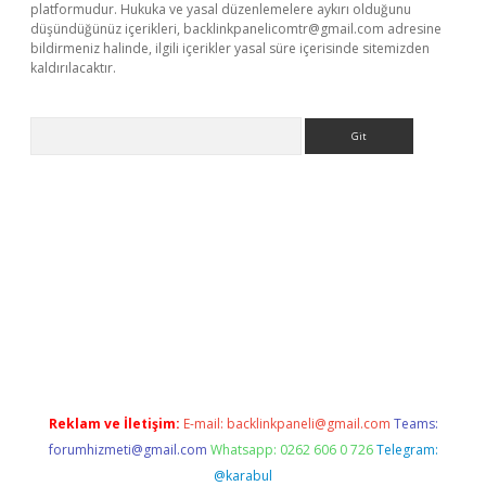
platformudur. Hukuka ve yasal düzenlemelere aykırı olduğunu
düşündüğünüz içerikleri,
backlinkpanelicomtr@gmail.com
adresine
bildirmeniz halinde, ilgili içerikler yasal süre içerisinde sitemizden
kaldırılacaktır.
Arama
dcasino giriş
Reklam ve İletişim:
E-mail:
backlinkpaneli@gmail.com
Teams:
forumhizmeti@gmail.com
Whatsapp: 0262 606 0 726
Telegram:
@karabul