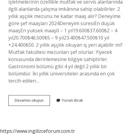
işletmelerinin özellikle mutfak ve servis alanlarında
ilgili alanlarda çalışma imkânına sahip olabilirler. 2
yıllık aşçılık mezunu ne kadar maaş alır? Deneyime
göre şef maaşları 2024Deneyim süresiEn düşük
maaşEn yüksek maaş0 – 1 yıl19.600₺37.600₺2 – 4
yıl20.700₺46.500₺5 – 9 yıl23.400₺47.500₺10 yıl
+24.400₺50. 2 yıllık aşçılık okuyan iş yeri açabilir mi?
Mutfak fakültesi mezunları şef olurlar. Yiyecek
konusunda derinlemesine bilgiye sahiptirler.
Gastronomi bölümü gibi 4 yıl değil 2 yıllık bir
bölümdür. İki yıllık üniversiteler arasında en çok
tercih edilen…
2
Devamını okuyun
Yorum Bırak
Yıllık
Aşçılık
Okursak
Ne
Olur
https://www.ingilizceforum.com.tr