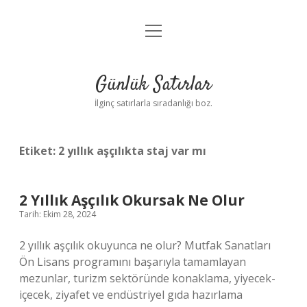
menüyü
Anasayfa
aç
Gizlilik Politikası
Günlük Satırlar
Yasal Uyarı
İlginç satırlarla sıradanlığı boz.
Hakkımızda
Etiket:
2 yıllık aşçılıkta staj var mı
2 Yıllık Aşçılık Okursak Ne Olur
Tarih: Ekim 28, 2024
2 yıllık aşçılık okuyunca ne olur? Mutfak Sanatları
Ön Lisans programını başarıyla tamamlayan
mezunlar, turizm sektöründe konaklama, yiyecek-
içecek, ziyafet ve endüstriyel gıda hazırlama