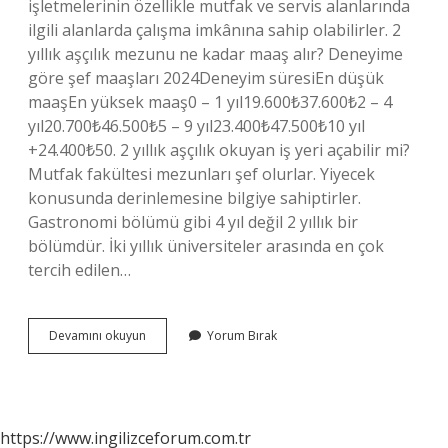
işletmelerinin özellikle mutfak ve servis alanlarında
ilgili alanlarda çalışma imkânına sahip olabilirler. 2
yıllık aşçılık mezunu ne kadar maaş alır? Deneyime
göre şef maaşları 2024Deneyim süresiEn düşük
maaşEn yüksek maaş0 – 1 yıl19.600₺37.600₺2 – 4
yıl20.700₺46.500₺5 – 9 yıl23.400₺47.500₺10 yıl
+24.400₺50. 2 yıllık aşçılık okuyan iş yeri açabilir mi?
Mutfak fakültesi mezunları şef olurlar. Yiyecek
konusunda derinlemesine bilgiye sahiptirler.
Gastronomi bölümü gibi 4 yıl değil 2 yıllık bir
bölümdür. İki yıllık üniversiteler arasında en çok
tercih edilen…
2
Devamını okuyun
Yorum Bırak
Yıllık
Aşçılık
Okursak
Ne
Olur
https://www.ingilizceforum.com.tr