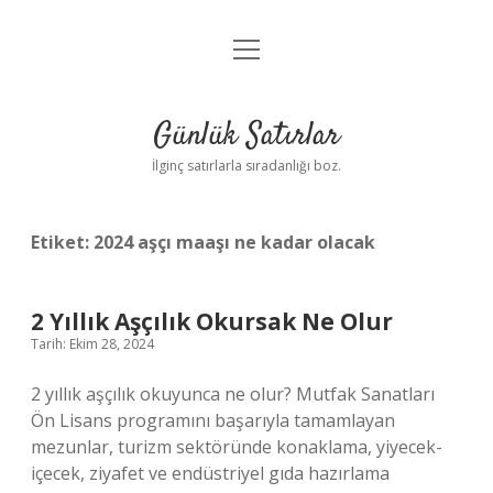
menüyü
Anasayfa
aç
Gizlilik Politikası
Günlük Satırlar
Yasal Uyarı
İlginç satırlarla sıradanlığı boz.
Hakkımızda
Etiket:
2024 aşçı maaşı ne kadar olacak
2 Yıllık Aşçılık Okursak Ne Olur
Tarih: Ekim 28, 2024
2 yıllık aşçılık okuyunca ne olur? Mutfak Sanatları
Ön Lisans programını başarıyla tamamlayan
mezunlar, turizm sektöründe konaklama, yiyecek-
içecek, ziyafet ve endüstriyel gıda hazırlama