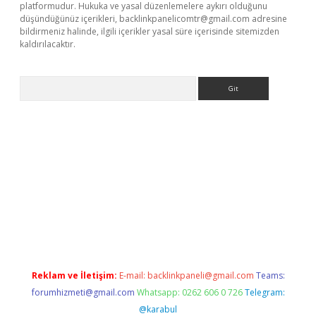
platformudur. Hukuka ve yasal düzenlemelere aykırı olduğunu
düşündüğünüz içerikleri,
backlinkpanelicomtr@gmail.com
adresine
bildirmeniz halinde, ilgili içerikler yasal süre içerisinde sitemizden
kaldırılacaktır.
Arama
vdcasino giriş
Reklam ve İletişim:
E-mail:
backlinkpaneli@gmail.com
Teams:
forumhizmeti@gmail.com
Whatsapp: 0262 606 0 726
Telegram:
@karabul