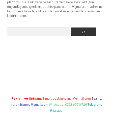
platformudur. Hukuka ve yasal düzenlemelere aykırı olduğunu
düşündüğünüz içerikleri,
backlinkpanelicomtr@gmail.com
adresine
bildirmeniz halinde, ilgili içerikler yasal süre içerisinde sitemizden
kaldırılacaktır.
Arama
dcasino giriş
Reklam ve İletişim:
E-mail:
backlinkpaneli@gmail.com
Teams:
forumhizmeti@gmail.com
Whatsapp: 0262 606 0 726
Telegram:
@karabul