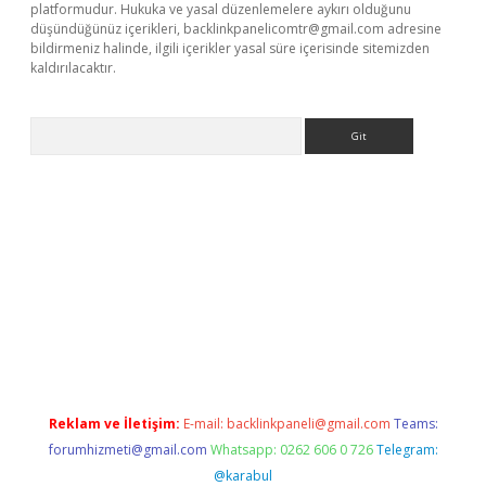
platformudur. Hukuka ve yasal düzenlemelere aykırı olduğunu
düşündüğünüz içerikleri,
backlinkpanelicomtr@gmail.com
adresine
bildirmeniz halinde, ilgili içerikler yasal süre içerisinde sitemizden
kaldırılacaktır.
Arama
dcasino giriş
Reklam ve İletişim:
E-mail:
backlinkpaneli@gmail.com
Teams:
forumhizmeti@gmail.com
Whatsapp: 0262 606 0 726
Telegram:
@karabul