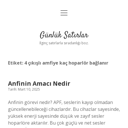
menüyü
Anasayfa
aç
Gizlilik Politikası
Günlük Satırlar
Yasal Uyarı
İlginç satırlarla sıradanlığı boz.
Hakkımızda
Etiket:
4 çıkışlı amfiye kaç hoparlör bağlanır
Anfinin Amacı Nedir
Tarih: Mart 10, 2025
Anfinin görevi nedir? APF, seslerin kayıp olmadan
güncellenebileceği cihazlardır. Bu cihazlar sayesinde,
yüksek enerji sayesinde düşük ve zayıf sesler
hoparlöre aktarılır. Bu çok güçlü ve net sesler