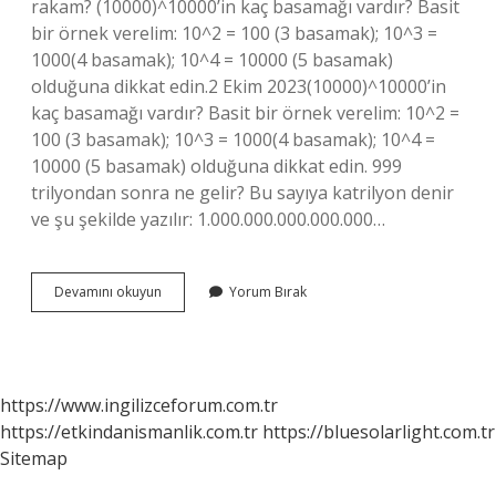
rakam? (10000)^10000’in kaç basamağı vardır? Basit
bir örnek verelim: 10^2 = 100 (3 basamak); 10^3 =
1000(4 basamak); 10^4 = 10000 (5 basamak)
olduğuna dikkat edin.2 Ekim 2023(10000)^10000’in
kaç basamağı vardır? Basit bir örnek verelim: 10^2 =
100 (3 basamak); 10^3 = 1000(4 basamak); 10^4 =
10000 (5 basamak) olduğuna dikkat edin. 999
trilyondan sonra ne gelir? Bu sayıya katrilyon denir
ve şu şekilde yazılır: 1.000.000.000.000.000…
9999
Devamını okuyun
Yorum Bırak
Dan
Sonra
Ne
Gelir
https://www.ingilizceforum.com.tr
https://etkindanismanlik.com.tr
https://bluesolarlight.com.tr
Sitemap