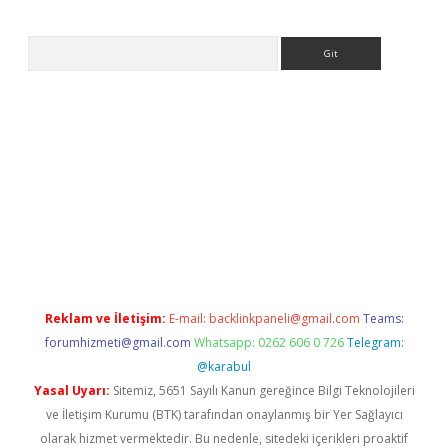
Arama
dcasino giriş
Reklam ve İletişim:
E-mail:
backlinkpaneli@gmail.com
Teams:
forumhizmeti@gmail.com
Whatsapp: 0262 606 0 726
Telegram:
@karabul
Yasal Uyarı:
Sitemiz, 5651 Sayılı Kanun gereğince Bilgi Teknolojileri
ve İletişim Kurumu (BTK) tarafından onaylanmış bir Yer Sağlayıcı
olarak hizmet vermektedir. Bu nedenle, sitedeki içerikleri proaktif