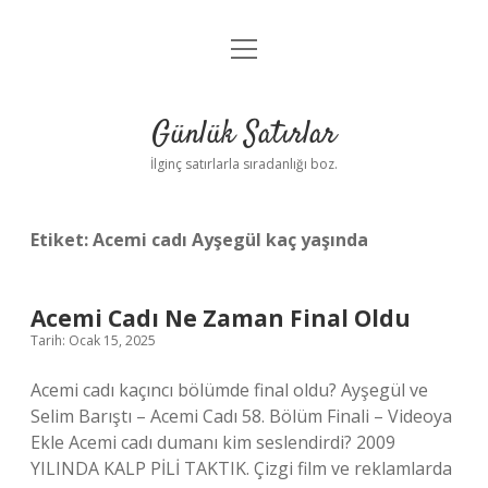
menüyü
Anasayfa
aç
Gizlilik Politikası
Günlük Satırlar
Yasal Uyarı
İlginç satırlarla sıradanlığı boz.
Hakkımızda
Etiket:
Acemi cadı Ayşegül kaç yaşında
Acemi Cadı Ne Zaman Final Oldu
Tarih: Ocak 15, 2025
Acemi cadı kaçıncı bölümde final oldu? Ayşegül ve
Selim Barıştı – Acemi Cadı 58. Bölüm Finali – Videoya
Ekle Acemi cadı dumanı kim seslendirdi? 2009
YILINDA KALP PİLİ TAKTIK. Çizgi film ve reklamlarda