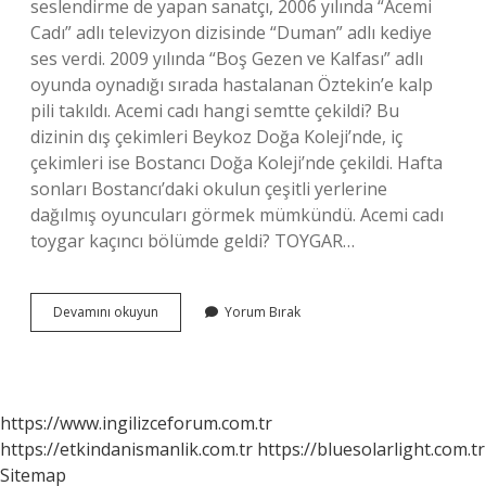
seslendirme de yapan sanatçı, 2006 yılında “Acemi
Cadı” adlı televizyon dizisinde “Duman” adlı kediye
ses verdi. 2009 yılında “Boş Gezen ve Kalfası” adlı
oyunda oynadığı sırada hastalanan Öztekin’e kalp
pili takıldı. Acemi cadı hangi semtte çekildi? Bu
dizinin dış çekimleri Beykoz Doğa Koleji’nde, iç
çekimleri ise Bostancı Doğa Koleji’nde çekildi. Hafta
sonları Bostancı’daki okulun çeşitli yerlerine
dağılmış oyuncuları görmek mümkündü. Acemi cadı
toygar kaçıncı bölümde geldi? TOYGAR…
Acemi
Devamını okuyun
Yorum Bırak
Cadı
Ne
Zaman
Final
Oldu
https://www.ingilizceforum.com.tr
https://etkindanismanlik.com.tr
https://bluesolarlight.com.tr
Sitemap