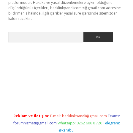
platformudur. Hukuka ve yasal düzenlemelere aykırı olduğunu
düşündüğünüz içerikleri,
backlinkpanelicomtr@gmail.com
adresine
bildirmeniz halinde, ilgili içerikler yasal süre içerisinde sitemizden
kaldırılacaktır.
Arama
dcasino giriş
Reklam ve İletişim:
E-mail:
backlinkpaneli@gmail.com
Teams:
forumhizmeti@gmail.com
Whatsapp: 0262 606 0 726
Telegram:
@karabul