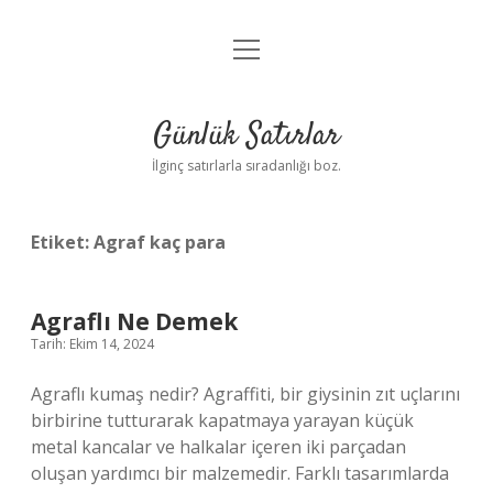
menüyü
Anasayfa
aç
Gizlilik Politikası
Günlük Satırlar
Yasal Uyarı
İlginç satırlarla sıradanlığı boz.
Hakkımızda
Etiket:
Agraf kaç para
Agraflı Ne Demek
Tarih: Ekim 14, 2024
Agraflı kumaş nedir? Agraffiti, bir giysinin zıt uçlarını
birbirine tutturarak kapatmaya yarayan küçük
metal kancalar ve halkalar içeren iki parçadan
oluşan yardımcı bir malzemedir. Farklı tasarımlarda