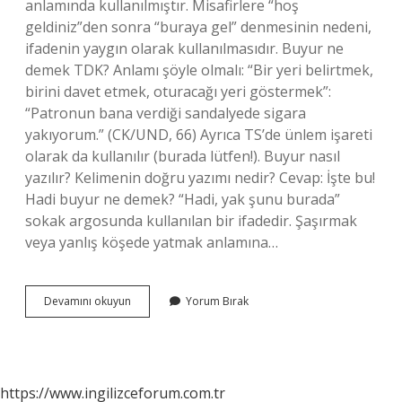
anlamında kullanılmıştır. Misafirlere “hoş
geldiniz”den sonra “buraya gel” denmesinin nedeni,
ifadenin yaygın olarak kullanılmasıdır. Buyur ne
demek TDK? Anlamı şöyle olmalı: “Bir yeri belirtmek,
birini davet etmek, oturacağı yeri göstermek”:
“Patronun bana verdiği sandalyede sigara
yakıyorum.” (CK/UND, 66) Ayrıca TS’de ünlem işareti
olarak da kullanılır (burada lütfen!). Buyur nasıl
yazılır? Kelimenin doğru yazımı nedir? Cevap: İşte bu!
Hadi buyur ne demek? “Hadi, yak şunu burada”
sokak argosunda kullanılan bir ifadedir. Şaşırmak
veya yanlış köşede yatmak anlamına…
Buyur
Devamını okuyun
Yorum Bırak
Ne
Demekdir
https://www.ingilizceforum.com.tr