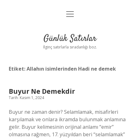
menüyü
Anasayfa
aç
Gizlilik Politikası
Günlük Satırlar
Yasal Uyarı
İlginç satırlarla sıradanlığı boz.
Hakkımızda
Etiket:
Allahın isimlerinden Hadi ne demek
Buyur Ne Demekdir
Tarih: Kasım 1, 2024
Buyur ne zaman denir? Selamlamak, misafirleri
karşılamak ve onlara ikramda bulunmak anlamına
gelir. Buyur kelimesinin orijinal anlamı “emir”
olmasına rağmen, 17. yüzyıldan beri “selamlamak”