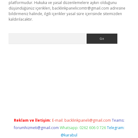
platformudur. Hukuka ve yasal düzenlemelere aykırı olduğunu
düşündüğünüz içerikleri,
backlinkpanelicomtr@gmail.com
adresine
bildirmeniz halinde, ilgili içerikler yasal süre içerisinde sitemizden
kaldırılacaktır.
Arama
dcasino giriş
Reklam ve İletişim:
E-mail:
backlinkpaneli@gmail.com
Teams:
forumhizmeti@gmail.com
Whatsapp: 0262 606 0 726
Telegram:
@karabul