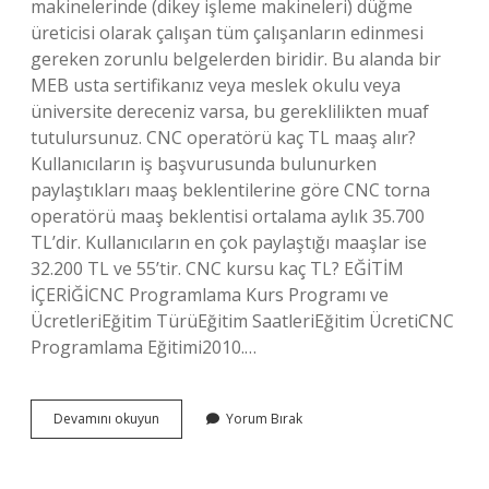
makinelerinde (dikey işleme makineleri) düğme
üreticisi olarak çalışan tüm çalışanların edinmesi
gereken zorunlu belgelerden biridir. Bu alanda bir
MEB usta sertifikanız veya meslek okulu veya
üniversite dereceniz varsa, bu gereklilikten muaf
tutulursunuz. CNC operatörü kaç TL maaş alır?
Kullanıcıların iş başvurusunda bulunurken
paylaştıkları maaş beklentilerine göre CNC torna
operatörü maaş beklentisi ortalama aylık 35.700
TL’dir. Kullanıcıların en çok paylaştığı maaşlar ise
32.200 TL ve 55’tir. CNC kursu kaç TL? EĞİTİM
İÇERİĞİCNC Programlama Kurs Programı ve
ÜcretleriEğitim TürüEğitim SaatleriEğitim ÜcretiCNC
Programlama Eğitimi2010.…
Cnc
Devamını okuyun
Yorum Bırak
Sertifikası
Ne
Işe