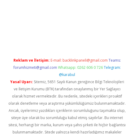
asino giriş
Reklam ve İletişim:
E-mail:
backlinkpaneli@gmail.com
Teams:
forumhizmeti@gmail.com
Whatsapp: 0262 606 0 726
Telegram:
@karabul
Yasal Uyarı:
Sitemiz, 5651 Sayılı Kanun gereğince Bilgi Teknolojileri
ve İletişim Kurumu (BTK) tarafından onaylanmış bir Yer Sağlayıcı
olarak hizmet vermektedir. Bu nedenle, sitedeki içerikleri proaktif
olarak denetleme veya araştırma yükümlülüğümüz bulunmamaktadır.
Ancak, üyelerimiz yazdıkları içeriklerin sorumluluğunu taşımakta olup,
siteye üye olarak bu sorumluluğu kabul etmiş sayılırlar. Bu internet
sitesi, herhangi bir marka, kurum veya şahıs şirketi ile hiçbir bağlantısı
bulunmamaktadır. Sitede yalnızca kendi hazırladığımız makaleler