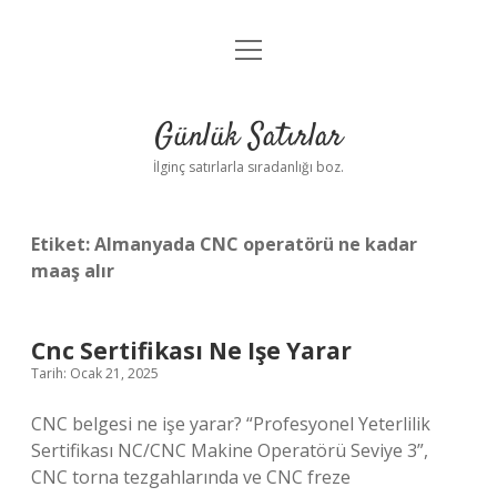
menüyü
Anasayfa
aç
Gizlilik Politikası
Günlük Satırlar
Yasal Uyarı
İlginç satırlarla sıradanlığı boz.
Hakkımızda
Etiket:
Almanyada CNC operatörü ne kadar
maaş alır
Cnc Sertifikası Ne Işe Yarar
Tarih: Ocak 21, 2025
CNC belgesi ne işe yarar? “Profesyonel Yeterlilik
Sertifikası NC/CNC Makine Operatörü Seviye 3”,
CNC torna tezgahlarında ve CNC freze