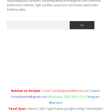
düşündüğünüz içerikleri,
backlinkpanelicomtr@gmail.com
adresine
bildirmeniz halinde, ilgili içerikler yasal süre içerisinde sitemizden
kaldırılacaktır.
Arama
dcasino giriş
Reklam ve İletişim:
E-mail:
backlinkpaneli@gmail.com
Teams:
forumhizmeti@gmail.com
Whatsapp: 0262 606 0 726
Telegram:
@karabul
Yasal Uyarı:
Sitemiz, 5651 Sayılı Kanun gereğince Bilgi Teknolojileri