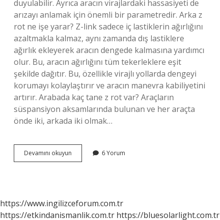
duyulabilir. Ayrıca aracın virajlardaki hassasiyeti de
arızayı anlamak için önemli bir parametredir. Arka z
rot ne işe yarar? Z-link sadece iç lastiklerin ağırlığını
azaltmakla kalmaz, aynı zamanda dış lastiklere
ağırlık ekleyerek aracın dengede kalmasına yardımcı
olur. Bu, aracın ağırlığını tüm tekerleklere eşit
şekilde dağıtır. Bu, özellikle virajlı yollarda dengeyi
korumayı kolaylaştırır ve aracın manevra kabiliyetini
artırır. Arabada kaç tane z rot var? Araçların
süspansiyon aksamlarında bulunan ve her araçta
önde iki, arkada iki olmak…
Z
Devamını okuyun
6 Yorum
Rot
Kaç
Km
De
Değişir
https://www.ingilizceforum.com.tr
https://etkindanismanlik.com.tr
https://bluesolarlight.com.tr