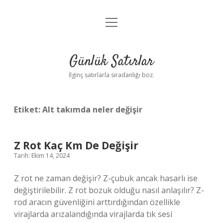
menüyü
Anasayfa
aç
Gizlilik Politikası
Günlük Satırlar
Yasal Uyarı
İlginç satırlarla sıradanlığı boz.
Hakkımızda
Etiket:
Alt takımda neler değişir
Z Rot Kaç Km De Değişir
Tarih: Ekim 14, 2024
Z rot ne zaman değişir? Z-çubuk ancak hasarlı ise
değiştirilebilir. Z rot bozuk olduğu nasıl anlaşılır? Z-
rod aracın güvenliğini arttırdığından özellikle
virajlarda arızalandığında virajlarda tık sesi