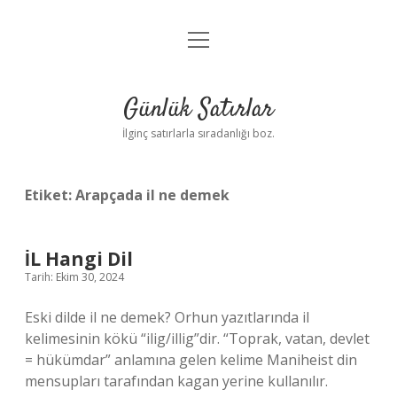
menüyü
Anasayfa
aç
Gizlilik Politikası
Günlük Satırlar
Yasal Uyarı
İlginç satırlarla sıradanlığı boz.
Hakkımızda
Etiket:
Arapçada il ne demek
İL Hangi Dil
Tarih: Ekim 30, 2024
Eski dilde il ne demek? Orhun yazıtlarında il
kelimesinin kökü “ilig/illig”dir. “Toprak, vatan, devlet
= hükümdar” anlamına gelen kelime Maniheist din
mensupları tarafından kagan yerine kullanılır.