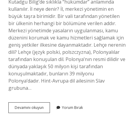
Kutadgu Bilig’de sıklıkla “hükümdar” anlamında
kullanılır. İl neye denir? İl, merkezi yönetimin en
büyük taşra birimidir. Bir vali tarafından yönetilen
bir ülkenin herhangi bir bölümüne verilen addır.
Merkezi yönetimde yasaların uygulanması, kamu
düzenini korumak ve kamu hizmetleri sağlamak için
geniş yetkiler ilkesine dayanmaktadır. Lehçe nerenin
dili? Lehçe (język polski, polszczyzna), Polonyalılar
tarafından konuşulan dil. Polonya’nın resmi dilidir ve
dünyada yaklaşık 50 milyon kişi tarafından
konuşulmaktadır, bunların 39 milyonu
Polonya’dadır. Hint-Avrupa dil ailesinin Slav
grubuna…
İL
Devamını okuyun
Yorum Bırak
Hangi
Dil