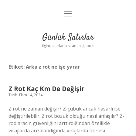
menüyü
Anasayfa
aç
Gizlilik Politikası
Günlük Satırlar
Yasal Uyarı
İlginç satırlarla sıradanlığı boz.
Hakkımızda
Etiket:
Arka z rot ne işe yarar
Z Rot Kaç Km De Değişir
Tarih: Ekim 14, 2024
Z rot ne zaman değişir? Z-çubuk ancak hasarlı ise
değiştirilebilir. Z rot bozuk olduğu nasıl anlaşılır? Z-
rod aracın güvenliğini arttırdığından özellikle
virajlarda arızalandığında virajlarda tık sesi