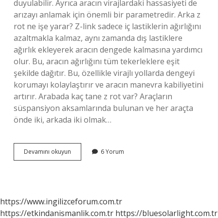
duyulabilir. Ayrıca aracın virajlardaki hassasiyeti de
arızayı anlamak için önemli bir parametredir. Arka z
rot ne işe yarar? Z-link sadece iç lastiklerin ağırlığını
azaltmakla kalmaz, aynı zamanda dış lastiklere
ağırlık ekleyerek aracın dengede kalmasına yardımcı
olur. Bu, aracın ağırlığını tüm tekerleklere eşit
şekilde dağıtır. Bu, özellikle virajlı yollarda dengeyi
korumayı kolaylaştırır ve aracın manevra kabiliyetini
artırır. Arabada kaç tane z rot var? Araçların
süspansiyon aksamlarında bulunan ve her araçta
önde iki, arkada iki olmak…
Z
Devamını okuyun
6 Yorum
Rot
Kaç
Km
De
Değişir
https://www.ingilizceforum.com.tr
https://etkindanismanlik.com.tr
https://bluesolarlight.com.tr