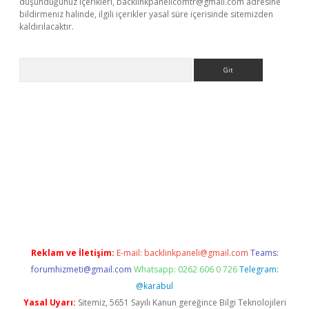
düşündüğünüz içerikleri,
backlinkpanelicomtr@gmail.com
adresine
bildirmeniz halinde, ilgili içerikler yasal süre içerisinde sitemizden
kaldırılacaktır.
Arama
asino giriş
Reklam ve İletişim:
E-mail:
backlinkpaneli@gmail.com
Teams:
forumhizmeti@gmail.com
Whatsapp: 0262 606 0 726
Telegram:
@karabul
Yasal Uyarı:
Sitemiz, 5651 Sayılı Kanun gereğince Bilgi Teknolojileri