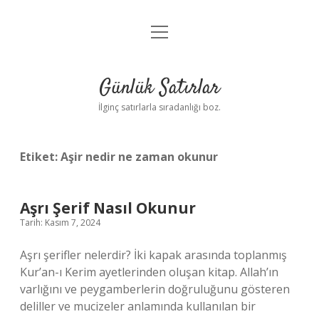
menüyü
Anasayfa
aç
Gizlilik Politikası
Günlük Satırlar
Yasal Uyarı
İlginç satırlarla sıradanlığı boz.
Hakkımızda
Etiket:
Aşir nedir ne zaman okunur
Aşrı Şerif Nasıl Okunur
Tarih: Kasım 7, 2024
Aşrı şerifler nelerdir? İki kapak arasında toplanmış
Kur’an-ı Kerim ayetlerinden oluşan kitap. Allah’ın
varlığını ve peygamberlerin doğruluğunu gösteren
deliller ve mucizeler anlamında kullanılan bir