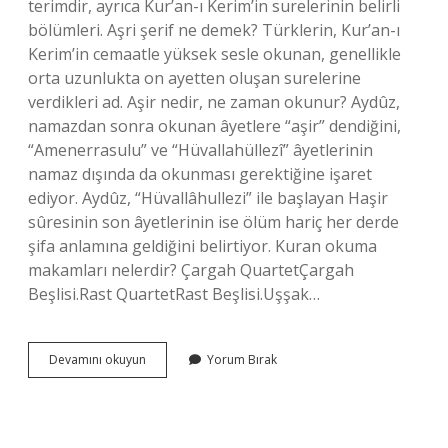
terimdir, ayrıca Kur’an-ı Kerim’in surelerinin belirli
bölümleri. Aşri şerif ne demek? Türklerin, Kur’an-ı
Kerim’in cemaatle yüksek sesle okunan, genellikle
orta uzunlukta on ayetten oluşan surelerine
verdikleri ad. Aşir nedir, ne zaman okunur? Aydûz,
namazdan sonra okunan âyetlere “aşir” dendiğini,
“Amenerrasulu” ve “Hüvallahüllezî” âyetlerinin
namaz dışında da okunması gerektiğine işaret
ediyor. Aydûz, “Hüvallâhullezi” ile başlayan Haşir
sûresinin son âyetlerinin ise ölüm hariç her derde
şifa anlamına geldiğini belirtiyor. Kuran okuma
makamları nelerdir? Çargah QuartetÇargah
Beşlisi.Rast QuartetRast Beşlisi.Uşşak…
Aşrı
Devamını okuyun
Yorum Bırak
Şerif
Nasıl
Okunur