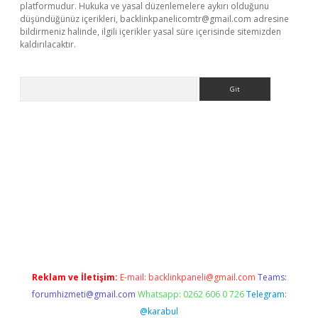
platformudur. Hukuka ve yasal düzenlemelere aykırı olduğunu
düşündüğünüz içerikleri,
backlinkpanelicomtr@gmail.com
adresine
bildirmeniz halinde, ilgili içerikler yasal süre içerisinde sitemizden
kaldırılacaktır.
Arama
dcasino giriş
Reklam ve İletişim:
E-mail:
backlinkpaneli@gmail.com
Teams:
forumhizmeti@gmail.com
Whatsapp: 0262 606 0 726
Telegram:
@karabul