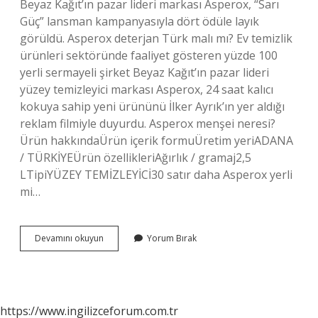
Beyaz Kağıt’ın pazar lideri markası Asperox, “Sarı
Güç” lansman kampanyasıyla dört ödüle layık
görüldü. Asperox deterjan Türk malı mı? Ev temizlik
ürünleri sektöründe faaliyet gösteren yüzde 100
yerli sermayeli şirket Beyaz Kağıt’ın pazar lideri
yüzey temizleyici markası Asperox, 24 saat kalıcı
kokuya sahip yeni ürününü İlker Ayrık’ın yer aldığı
reklam filmiyle duyurdu. Asperox menşei neresi?
Ürün hakkındaÜrün içerik formuÜretim yeriADANA
/ TÜRKİYEÜrün özellikleriAğırlık / gramaj2,5
LTipiYÜZEY TEMİZLEYİCİ30 satır daha Asperox yerli
mi…
Asperox
Devamını okuyun
Yorum Bırak
Mavi
Güç
Türk
Malı
Mı
https://www.ingilizceforum.com.tr