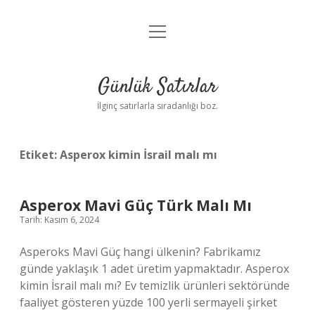
menüyü
Anasayfa
aç
Gizlilik Politikası
Günlük Satırlar
Yasal Uyarı
İlginç satırlarla sıradanlığı boz.
Hakkımızda
Etiket:
Asperox kimin İsrail malı mı
Asperox Mavi Güç Türk Malı Mı
Tarih: Kasım 6, 2024
Asperoks Mavi Güç hangi ülkenin? Fabrikamız
günde yaklaşık 1 adet üretim yapmaktadır. Asperox
kimin İsrail malı mı? Ev temizlik ürünleri sektöründe
faaliyet gösteren yüzde 100 yerli sermayeli şirket