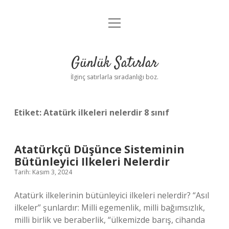
menüyü
Anasayfa
aç
Gizlilik Politikası
Günlük Satırlar
Yasal Uyarı
İlginç satırlarla sıradanlığı boz.
Hakkımızda
Etiket:
Atatürk ilkeleri nelerdir 8 sınıf
Atatürkçü Düşünce Sisteminin
Bütünleyici Ilkeleri Nelerdir
Tarih: Kasım 3, 2024
Atatürk ilkelerinin bütünleyici ilkeleri nelerdir? “Asıl
ilkeler” şunlardır: Milli egemenlik, milli bağımsızlık,
milli birlik ve beraberlik, “ülkemizde barış, cihanda