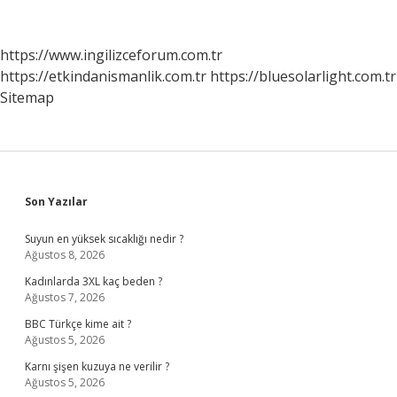
Bütünleyici
Ilkeleri
Nelerdir
https://www.ingilizceforum.com.tr
https://etkindanismanlik.com.tr
https://bluesolarlight.com.tr
Sitemap
Sidebar
Son Yazılar
Suyun en yüksek sıcaklığı nedir ?
Ağustos 8, 2026
Kadınlarda 3XL kaç beden ?
Ağustos 7, 2026
BBC Türkçe kime ait ?
Ağustos 5, 2026
Karnı şişen kuzuya ne verilir ?
Ağustos 5, 2026