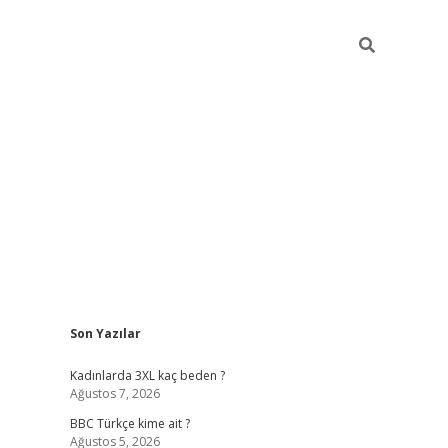
Sidebar
Son Yazılar
vdcasino g
Kadınlarda 3XL kaç beden ?
Ağustos 7, 2026
BBC Türkçe kime ait ?
Ağustos 5, 2026