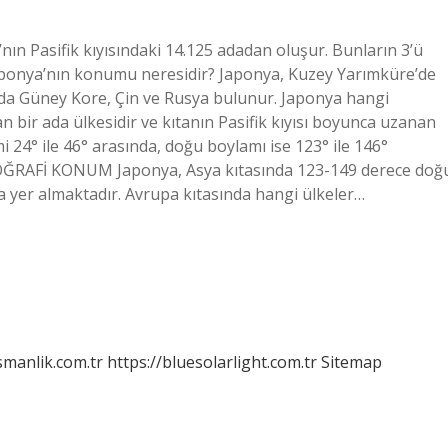
nın Pasifik kıyısındaki 14.125 adadan oluşur. Bunların 3’ü
aponya’nın konumu neresidir? Japonya, Kuzey Yarımküre’de
sında Güney Kore, Çin ve Rusya bulunur. Japonya hangi
 bir ada ülkesidir ve kıtanın Pasifik kıyısı boyunca uzanan
 24° ile 46° arasında, doğu boylamı ise 123° ile 146°
 COĞRAFİ KONUM Japonya, Asya kıtasında 123-149 derece doğ
a yer almaktadır. Avrupa kıtasında hangi ülkeler…
smanlik.com.tr
https://bluesolarlight.com.tr
Sitemap