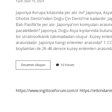
Tarih: Ekim 15, 2024
Japonya Avrupa kıtasında yer alır mı? Japonya, Asya’
Ohotsk Denizi’nden Doğu Çin Denizi’ne kadardır. J
Batı Pasifik’te yer alır. Japonya’nın komşuları ara
paraleldedir? Japonya, Doğu Asya kıyılarında bulunan
bir stratovolkanik takımadadan oluşur. Kuzey enlemi
arasındadır. Japonya hangi enlemler arasında? 1.
boylamları ile 26-46 derece kuzey enlemleri arasınd
Japonya
Devamını okuyun
10 Yorum
Avrupa
Kıtasında
Yer
Alır
Mı
https://www.ingilizceforum.com.tr
https://etkindani