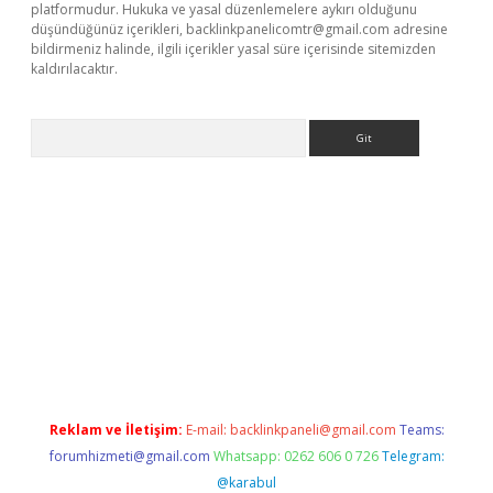
platformudur. Hukuka ve yasal düzenlemelere aykırı olduğunu
düşündüğünüz içerikleri,
backlinkpanelicomtr@gmail.com
adresine
bildirmeniz halinde, ilgili içerikler yasal süre içerisinde sitemizden
kaldırılacaktır.
Arama
dcasino giriş
Reklam ve İletişim:
E-mail:
backlinkpaneli@gmail.com
Teams:
forumhizmeti@gmail.com
Whatsapp: 0262 606 0 726
Telegram:
@karabul