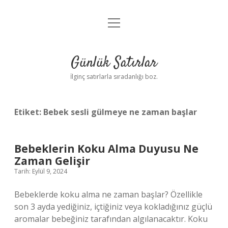
menüyü
Anasayfa
aç
Gizlilik Politikası
Günlük Satırlar
Yasal Uyarı
İlginç satırlarla sıradanlığı boz.
Hakkımızda
Etiket:
Bebek sesli gülmeye ne zaman başlar
Bebeklerin Koku Alma Duyusu Ne
Zaman Gelişir
Tarih: Eylül 9, 2024
Bebeklerde koku alma ne zaman başlar? Özellikle
son 3 ayda yediğiniz, içtiğiniz veya kokladığınız güçlü
aromalar bebeğiniz tarafından algılanacaktır. Koku