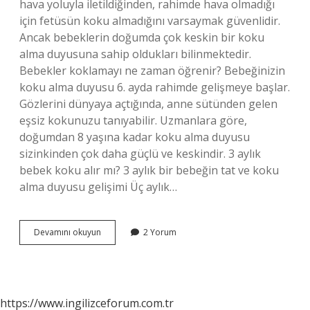
hava yoluyla iletildiğinden, rahimde hava olmadığı
için fetüsün koku almadığını varsaymak güvenlidir.
Ancak bebeklerin doğumda çok keskin bir koku
alma duyusuna sahip oldukları bilinmektedir.
Bebekler koklamayı ne zaman öğrenir? Bebeğinizin
koku alma duyusu 6. ayda rahimde gelişmeye başlar.
Gözlerini dünyaya açtığında, anne sütünden gelen
eşsiz kokunuzu tanıyabilir. Uzmanlara göre,
doğumdan 8 yaşına kadar koku alma duyusu
sizinkinden çok daha güçlü ve keskindir. 3 aylık
bebek koku alır mı? 3 aylık bir bebeğin tat ve koku
alma duyusu gelişimi Üç aylık…
Bebeklerin
Devamını okuyun
2 Yorum
Koku
Alma
Duyusu
Ne
Zaman
https://www.ingilizceforum.com.tr
Gelişir