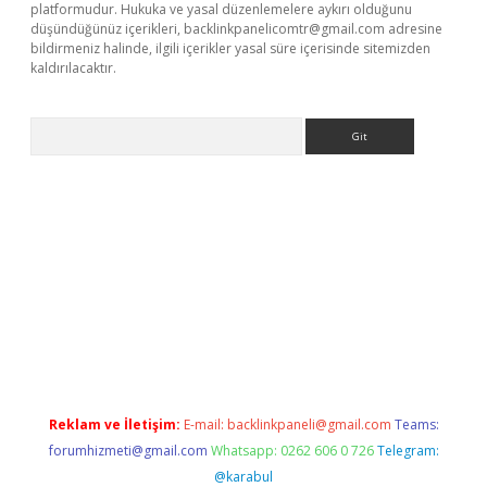
platformudur. Hukuka ve yasal düzenlemelere aykırı olduğunu
düşündüğünüz içerikleri,
backlinkpanelicomtr@gmail.com
adresine
bildirmeniz halinde, ilgili içerikler yasal süre içerisinde sitemizden
kaldırılacaktır.
Arama
dcasino giriş
Reklam ve İletişim:
E-mail:
backlinkpaneli@gmail.com
Teams:
forumhizmeti@gmail.com
Whatsapp: 0262 606 0 726
Telegram:
@karabul