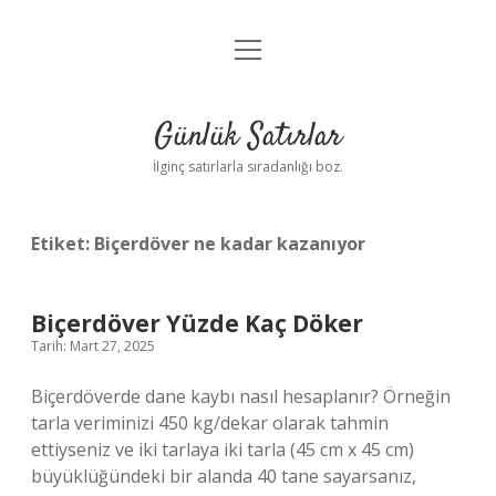
menüyü
Anasayfa
aç
Gizlilik Politikası
Günlük Satırlar
Yasal Uyarı
İlginç satırlarla sıradanlığı boz.
Hakkımızda
Etiket:
Biçerdöver ne kadar kazanıyor
Biçerdöver Yüzde Kaç Döker
Tarih: Mart 27, 2025
Biçerdöverde dane kaybı nasıl hesaplanır? Örneğin
tarla veriminizi 450 kg/dekar olarak tahmin
ettiyseniz ve iki tarlaya iki tarla (45 cm x 45 cm)
büyüklüğündeki bir alanda 40 tane sayarsanız,