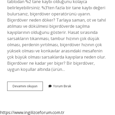
tablodan %2 tane kaybı olduğunu kolayca
belirleyebilirsiniz. %3’ten fazla bir tane kaybı değeri
bulursanız, biçerdöver operatörünü uyarın.
Biçerdöver neden döker? Tarlaya saman, ot ve tahıl
atılması ve dökülmesi biçerdöverde saçılma
kayıplarının olduğunu gösterir. Hasat sırasında
sarsakların tıkanması, tambur hızının çok düşük
olması, perdenin yırtılması, biçerdöver hızının çok
yüksek olması ve konkavlar arasındaki mesafenin
çok büyük olması sarsaklarda kayıplara neden olur.
Biçerdöver ne kadar yer biçer? Bir biçerdöver,
uygun koşullar altında (ürün…
Biçerdöver
Devamını okuyun
Yorum Bırak
Yüzde
Kaç
Döker
https://www.ingilizceforum.com.tr