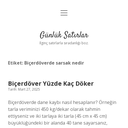
menüyü
Anasayfa
aç
Gizlilik Politikası
Günlük Satırlar
Yasal Uyarı
İlginç satırlarla sıradanlığı boz.
Hakkımızda
Etiket:
Biçerdöverde sarsak nedir
Biçerdöver Yüzde Kaç Döker
Tarih: Mart 27, 2025
Biçerdöverde dane kaybı nasıl hesaplanır? Örneğin
tarla veriminizi 450 kg/dekar olarak tahmin
ettiyseniz ve iki tarlaya iki tarla (45 cm x 45 cm)
büyüklüğündeki bir alanda 40 tane sayarsanız,