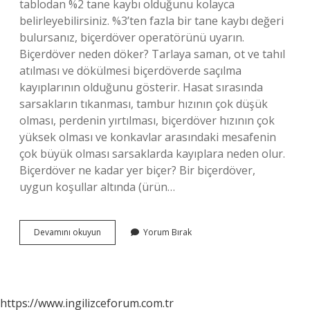
tablodan %2 tane kaybı olduğunu kolayca
belirleyebilirsiniz. %3’ten fazla bir tane kaybı değeri
bulursanız, biçerdöver operatörünü uyarın.
Biçerdöver neden döker? Tarlaya saman, ot ve tahıl
atılması ve dökülmesi biçerdöverde saçılma
kayıplarının olduğunu gösterir. Hasat sırasında
sarsakların tıkanması, tambur hızının çok düşük
olması, perdenin yırtılması, biçerdöver hızının çok
yüksek olması ve konkavlar arasındaki mesafenin
çok büyük olması sarsaklarda kayıplara neden olur.
Biçerdöver ne kadar yer biçer? Bir biçerdöver,
uygun koşullar altında (ürün…
Biçerdöver
Devamını okuyun
Yorum Bırak
Yüzde
Kaç
Döker
https://www.ingilizceforum.com.tr