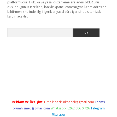
platformudur. Hukuka ve yasal düzenlemelere aykırı olduğunu
düşündüğünüz içerikleri,
backlinkpanelicomtr@gmail.com
adresine
bildirmeniz halinde, ilgili içerikler yasal süre içerisinde sitemizden
kaldırılacaktır.
Arama
dcasino giriş
Reklam ve İletişim:
E-mail:
backlinkpaneli@gmail.com
Teams:
forumhizmeti@gmail.com
Whatsapp: 0262 606 0 726
Telegram:
@karabul