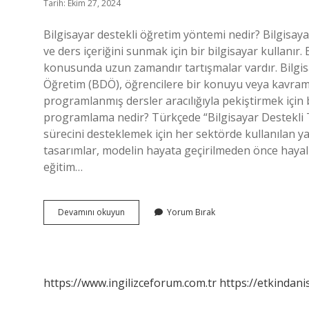
Tarih: Ekim 27, 2024
Bilgisayar destekli öğretim yöntemi nedir? Bilgisay
ve ders içeriğini sunmak için bir bilgisayar kullanır.
konusunda uzun zamandır tartışmalar vardır. Bilgisa
Öğretim (BDÖ), öğrencilere bir konuyu veya kavram
programlanmış dersler aracılığıyla pekiştirmek için b
programlama nedir? Türkçede “Bilgisayar Destekli 
sürecini desteklemek için her sektörde kullanılan y
tasarımlar, modelin hayata geçirilmeden önce hayali 
eğitim…
Bilgisayar
Devamını okuyun
Yorum Bırak
Destekli
Öğretim
Programı
Nedir
https://www.ingilizceforum.com.tr
https://etkindani