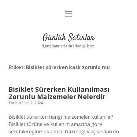
menüyü
Anasayfa
aç
Gizlilik Politikası
Günlük Satırlar
Yasal Uyarı
İlginç satırlarla sıradanlığı boz.
Hakkımızda
Etiket:
Bisiklet sürerken kask zorunlu mu
Bisiklet Sürerken Kullanılması
Zorunlu Malzemeler Nelerdir
Tarih: Kasım 7, 2024
Bisiklet sürerken hangi malzemeler kullanılır?
Bisiklet türüne ve kullanım amacına göre
seçebileceğiniz ekipman türü sağlık açısından en