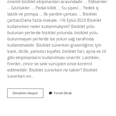
önemli bisiklet ekipmanları arasındadır. … Eldivenler.
… Gözlükler. … Pedal kilidi. … Su şişesi … Yedek iç
lastik ve pompa. … İlk yardım çantası. … Bisiklet
çantasıDaha fazla makale…•16 Eylül 2023 Bisiklet
kullanırken neler kullanmalıyım? Bisiklet yolu
bulunan yerlerde bisiklet yolunda, bisiklet yolu
bulunmayan yerlerde ise yolun sağ tarafında
kullanılmalıdır. Bisiklet sürerken güvenliğiniz için
kask, dizlik, yansıtıcı kıyafet, bisiklet farı, ayna ve zil
gibi ekipmanların kullanılması önerilir. Lastikler,
frenler, zincir ve sele sürüşten önce kontrol
edilmelidir. Bisiklet sürerken ne takılır? Bisiklet
sürerken en…
Bisiklet
Devamını okuyun
Yorum Bırak
Sürerken
Kullanılması
Zorunlu
Malzemeler