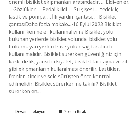
önemli bisiklet ekipmanları arasındadır. … Eldivenler.
… Gözlükler. … Pedal kilidi. … Su şişesi … Yedek iç
lastik ve pompa. … İlk yardım çantası. … Bisiklet
çantasıDaha fazla makale…•16 Eylül 2023 Bisiklet
kullanırken neler kullanmalıyım? Bisiklet yolu
bulunan yerlerde bisiklet yolunda, bisiklet yolu
bulunmayan yerlerde ise yolun sağ tarafında
kullanılmalıdır. Bisiklet sürerken güvenliğiniz için
kask, dizlik, yansıtıcı kıyafet, bisiklet farı, ayna ve zil
gibi ekipmanların kullanılması önerilir. Lastikler,
frenler, zincir ve sele sürüşten önce kontrol
edilmelidir. Bisiklet sürerken ne takılır? Bisiklet
sürerken en…
Bisiklet
Devamını okuyun
Yorum Bırak
Sürerken
Kullanılması
Zorunlu
Malzemeler