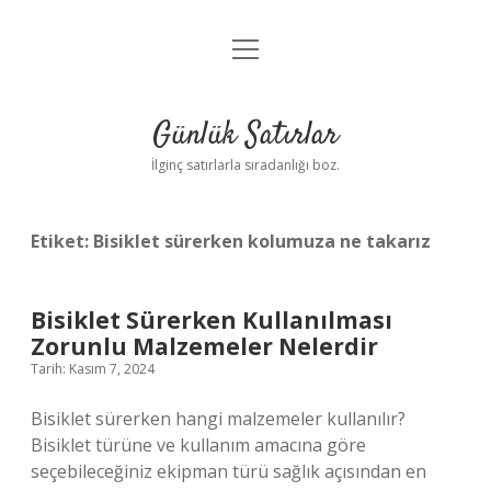
menüyü
Anasayfa
aç
Gizlilik Politikası
Günlük Satırlar
Yasal Uyarı
İlginç satırlarla sıradanlığı boz.
Hakkımızda
Etiket:
Bisiklet sürerken kolumuza ne takarız
Bisiklet Sürerken Kullanılması
Zorunlu Malzemeler Nelerdir
Tarih: Kasım 7, 2024
Bisiklet sürerken hangi malzemeler kullanılır?
Bisiklet türüne ve kullanım amacına göre
seçebileceğiniz ekipman türü sağlık açısından en