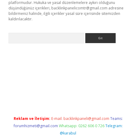
platformudur. Hukuka ve yasal düzenlemelere aykırı olduğunu
düşündüğünüz içerikleri,
backlinkpanelicomtr@gmail.com
adresine
bildirmeniz halinde, ilgili içerikler yasal süre içerisinde sitemizden
kaldırılacaktır.
Arama
vdcasino giriş
Reklam ve İletişim:
E-mail:
backlinkpaneli@gmail.com
Teams:
forumhizmeti@gmail.com
Whatsapp: 0262 606 0 726
Telegram:
@karabul