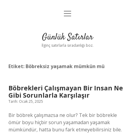
menüyü
Anasayfa
aç
Gizlilik Politikası
Günlük Satırlar
Yasal Uyarı
İlginç satırlarla sıradanlığı boz.
Hakkımızda
Etiket:
Böbreksiz yaşamak mümkün mü
Böbrekleri Çalışmayan Bir Insan Ne
Gibi Sorunlarla Karşılaşır
Tarih: Ocak 25, 2025
Bir böbrek çalışmazsa ne olur? Tek bir böbrekle
ömür boyu hiçbir sorun yaşamadan yaşamak
mümkündür, hatta bunu fark etmeyebilirsiniz bile.