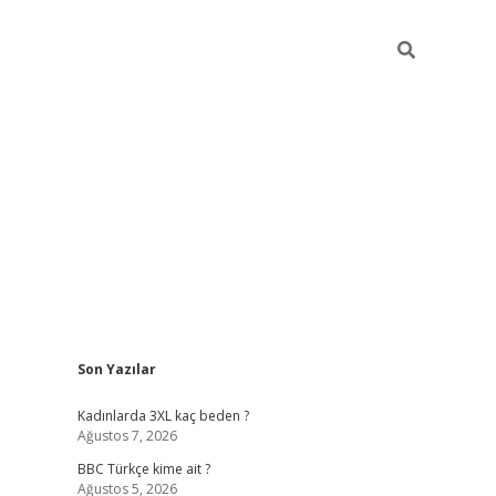
Sidebar
Son Yazılar
vdcasino g
Kadınlarda 3XL kaç beden ?
Ağustos 7, 2026
BBC Türkçe kime ait ?
Ağustos 5, 2026