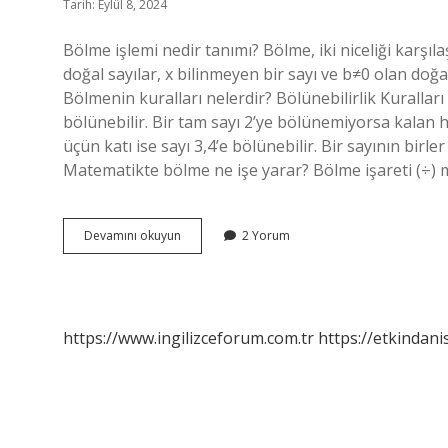
Tarih: Eylül 8, 2024
Bölme işlemi nedir tanımı? Bölme, iki niceliği karşılaş
doğal sayılar, x bilinmeyen bir sayı ve b≠0 olan doğal
Bölmenin kuralları nelerdir? Bölünebilirlik Kurallar
bölünebilir. Bir tam sayı 2’ye bölünemiyorsa kalan 
üçün katı ise sayı 3,4’e bölünebilir. Bir sayının birle
Matematikte bölme ne işe yarar? Bölme işareti (÷) m
Bölmenin
Devamını okuyun
2 Yorum
Mantığı
Nedir
https://www.ingilizceforum.com.tr
https://etkindani