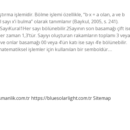
tırma işlemidir. Bölme işlemi özellikle, “b∙x = a olan, a ve b
 sayı x’i bulma” olarak tanımlanır (Baykul, 2005, s. 241).
ı SayıKural1Her sayı bölünebilir.2Sayının son basamağı çift is
her zaman 1,3’tür. Sayıyı oluşturan rakamların toplamı 3 veya
r ve onlar basamağı 00 veya 4’ün katı ise sayı 4’e bölünebilir.
atematiksel işlemler için kullanılan bir semboldür.…
smanlik.com.tr
https://bluesolarlight.com.tr
Sitemap