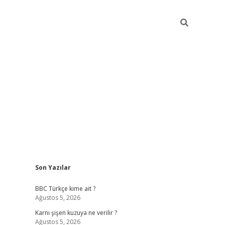
Sidebar
Son Yazılar
vdcasino g
BBC Türkçe kime ait ?
Ağustos 5, 2026
Karnı şişen kuzuya ne verilir ?
Ağustos 5, 2026