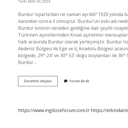
Tarih: Ekim 30, 2024
Burdur Isparta’dan ne zaman ayrıldı? 1920 yılında 
ilanından sonra il olmuştur. Burdur’un eski adı ned
Burdur isminin nereden geldiğine dair çeşitli rivayet
Türkmen aşiretlerinden Kınalı aşiretinin mensuplar
halk arasında Burdur olarak yerleşmiştir. Burdur ha
Akdeniz Bölgesi ile Ege ve İç Anadolu Bölgesi arasın
bölgede, 29°-24′ ve 30°-53′ doğu boylamları ile 36°-
Burdur…
Burdur
Devamını okuyun
Yorum Bırak
Önce
Nereye
Bağlıydı
https://www.ingilizceforum.com.tr
https://etkindani