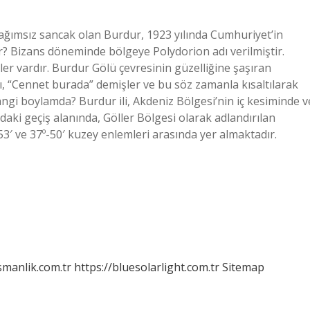
bağımsız sancak olan Burdur, 1923 yılında Cumhuriyet’in
ir? Bizans döneminde bölgeye Polydorion adı verilmiştir.
ler vardır. Burdur Gölü çevresinin güzelliğine şaşıran
ı, “Cennet burada” demişler ve bu söz zamanla kısaltılarak
ngi boylamda? Burdur ili, Akdeniz Bölgesi’nin iç kesiminde v
daki geçiş alanında, Göller Bölgesi olarak adlandırılan
53′ ve 37º-50′ kuzey enlemleri arasında yer almaktadır.
smanlik.com.tr
https://bluesolarlight.com.tr
Sitemap