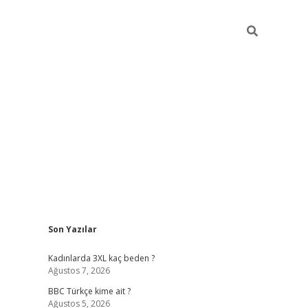
Sidebar
Son Yazılar
vdcasino g
Kadınlarda 3XL kaç beden ?
Ağustos 7, 2026
BBC Türkçe kime ait ?
Ağustos 5, 2026