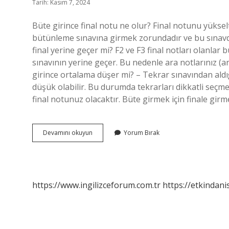
Tarih: Kasım 7, 2024
Büte girince final notu ne olur? Final notunu yükse
bütünleme sınavına girmek zorundadır ve bu sınavda a
final yerine geçer mi? F2 ve F3 final notları olanlar 
sınavının yerine geçer. Bu nedenle ara notlarınız (
girince ortalama düşer mi? – Tekrar sınavından ald
düşük olabilir. Bu durumda tekrarları dikkatli seçm
final notunuz olacaktır. Büte girmek için finale gir
Büte
Devamını okuyun
Yorum Bırak
Girince
Final
Sayılır
Mı
https://www.ingilizceforum.com.tr
https://etkindani