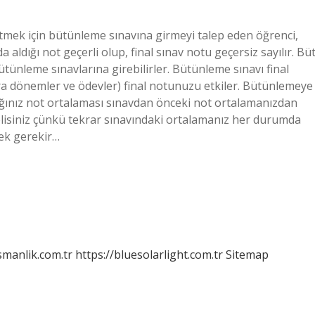
ltmek için bütünleme sınavına girmeyi talep eden öğrenci,
ldığı not geçerli olup, final sınav notu geçersiz sayılır. Bü
bütünleme sınavlarına girebilirler. Bütünleme sınavı final
ara dönemler ve ödevler) final notunuzu etkiler. Bütünlemeye
ığınız not ortalaması sınavdan önceki not ortalamanızdan
elisiniz çünkü tekrar sınavındaki ortalamanız her durumda
mek gerekir…
smanlik.com.tr
https://bluesolarlight.com.tr
Sitemap