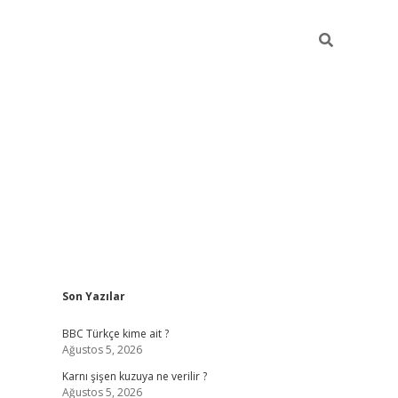
Sidebar
Son Yazılar
vdcasino g
BBC Türkçe kime ait ?
Ağustos 5, 2026
Karnı şişen kuzuya ne verilir ?
Ağustos 5, 2026