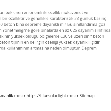
dan beklenen en önemli iki özellik mukavemet ve
bir özelliktir ve genellikle karakteristik 28 günlük basınç
C30 beton bina depreme dayanıklı mı? Bu sınıflandırma göz
m Yönetmeliği’ne göre binalarda en az C25 dayanım sınıfında
kinin yüksek olduğu bölgelerde C30 ve üzeri sınıf beton
eton tipinin en belirgin özelliği yüksek dayanıklılığıdır.
arda kullanımının artmasına neden olmuştur. Deprem
smanlik.com.tr
https://bluesolarlight.com.tr
Sitemap