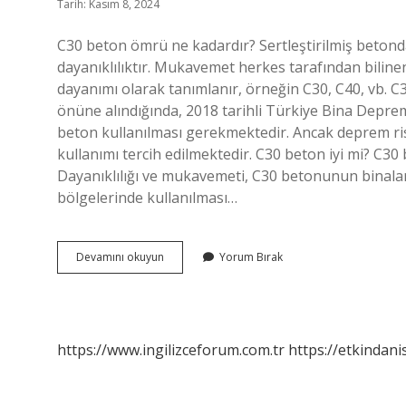
Tarih: Kasım 8, 2024
C30 beton ömrü ne kadardır? Sertleştirilmiş beton
dayanıklılıktır. Mukavemet herkes tarafından bilinen 
dayanımı olarak tanımlanır, örneğin C30, C40, vb. 
önüne alındığında, 2018 tarihli Türkiye Bina Depre
beton kullanılması gerekmektedir. Ancak deprem ris
kullanımı tercih edilmektedir. C30 beton iyi mi? C30 b
Dayanıklılığı ve mukavemeti, C30 betonunun binal
bölgelerinde kullanılması…
C30
Devamını okuyun
Yorum Bırak
Beton
Kac
Yil
Dayanir
https://www.ingilizceforum.com.tr
https://etkindani