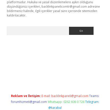
platformudur. Hukuka ve yasal düzenlemelere aykırı olduğunu
düşündüğünüz içerikleri,
backlinkpanelicomtr@gmail.com
adresine
bildirmeniz halinde, ilgili içerikler yasal süre içerisinde sitemizden
kaldırılacaktır.
Arama
dcasino giriş
Reklam ve İletişim:
E-mail:
backlinkpaneli@gmail.com
Teams:
forumhizmeti@gmail.com
Whatsapp: 0262 606 0 726
Telegram:
@karabul