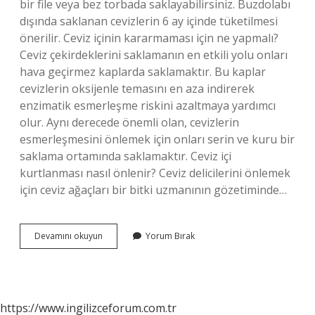
bir file veya bez torbada saklayabilirsiniz. Buzdolabı
dışında saklanan cevizlerin 6 ay içinde tüketilmesi
önerilir. Ceviz içinin kararmaması için ne yapmalı?
Ceviz çekirdeklerini saklamanın en etkili yolu onları
hava geçirmez kaplarda saklamaktır. Bu kaplar
cevizlerin oksijenle temasını en aza indirerek
enzimatik esmerleşme riskini azaltmaya yardımcı
olur. Aynı derecede önemli olan, cevizlerin
esmerleşmesini önlemek için onları serin ve kuru bir
saklama ortamında saklamaktır. Ceviz içi
kurtlanması nasıl önlenir? Ceviz delicilerini önlemek
için ceviz ağaçları bir bitki uzmanının gözetiminde…
Ceviz
Devamını okuyun
Yorum Bırak
Küflenmemesi
Için
Ne
Yapılır
https://www.ingilizceforum.com.tr