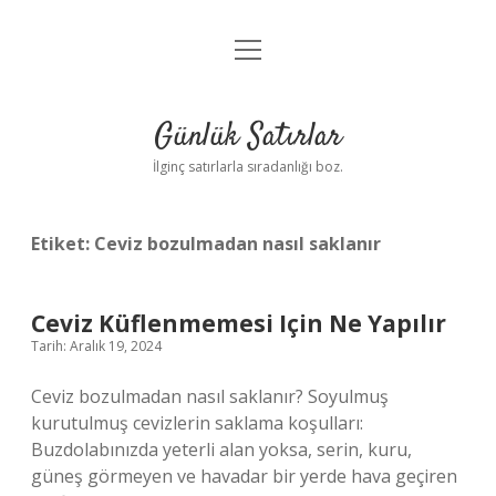
menüyü
Anasayfa
aç
Gizlilik Politikası
Günlük Satırlar
Yasal Uyarı
İlginç satırlarla sıradanlığı boz.
Hakkımızda
Etiket:
Ceviz bozulmadan nasıl saklanır
Ceviz Küflenmemesi Için Ne Yapılır
Tarih: Aralık 19, 2024
Ceviz bozulmadan nasıl saklanır? Soyulmuş
kurutulmuş cevizlerin saklama koşulları:
Buzdolabınızda yeterli alan yoksa, serin, kuru,
güneş görmeyen ve havadar bir yerde hava geçiren