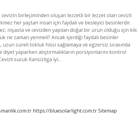
evizin birleşiminden oluşan lezzetli bir lezzet olan cevizli
pekmez her yaştan insan için faydalı ve besleyici besinlerdir.
ez, nişasta ve cevizden yapılan doğal bir ürün olduğu için kil
ucuk ne zaman yenmeli? Ancak içerdiği faydalı besinler
, uzun süreli tokluk hissi sağlamaya ve egzersiz sırasında
 diyet yaparken atıştırmalıkların porsiyonlarını kontrol
 Cevizli sucuk Kansizliga iyi…
smanlik.com.tr
https://bluesolarlight.com.tr
Sitemap