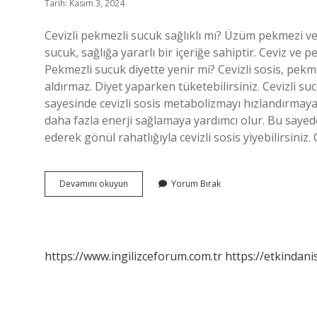
Tarih: Kasım 3, 2024
Cevizli pekmezli sucuk sağlıklı mı? Üzüm pekmezi ve c
sucuk, sağlığa yararlı bir içeriğe sahiptir. Ceviz ve 
Pekmezli sucuk diyette yenir mi? Cevizli sosis, pekm
aldırmaz. Diyet yaparken tüketebilirsiniz. Cevizli s
sayesinde cevizli sosis metabolizmayı hızlandırmaya
daha fazla enerji sağlamaya yardımcı olur. Bu sayede
ederek gönül rahatlığıyla cevizli sosis yiyebilirsiniz.
Pekmezli
Devamını okuyun
Yorum Bırak
Sucuk
Sağlıklı
Mı
https://www.ingilizceforum.com.tr
https://etkindani