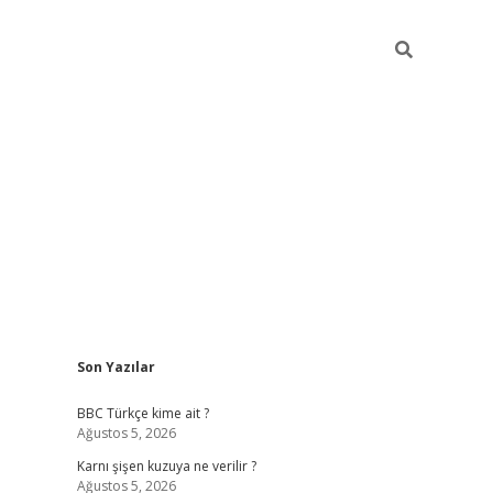
Sidebar
Son Yazılar
vdcasino 
BBC Türkçe kime ait ?
Ağustos 5, 2026
Karnı şişen kuzuya ne verilir ?
Ağustos 5, 2026