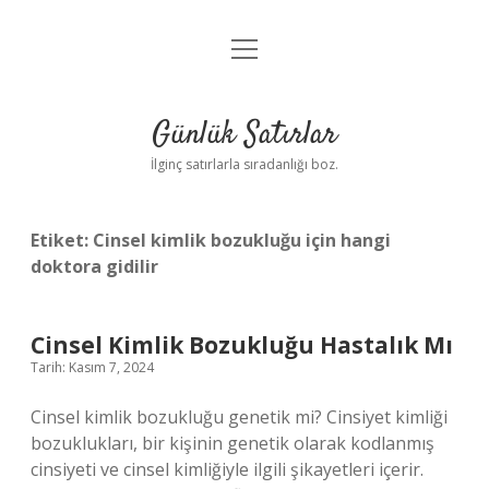
menüyü
Anasayfa
aç
Gizlilik Politikası
Günlük Satırlar
Yasal Uyarı
İlginç satırlarla sıradanlığı boz.
Hakkımızda
Etiket:
Cinsel kimlik bozukluğu için hangi
doktora gidilir
Cinsel Kimlik Bozukluğu Hastalık Mı
Tarih: Kasım 7, 2024
Cinsel kimlik bozukluğu genetik mi? Cinsiyet kimliği
bozuklukları, bir kişinin genetik olarak kodlanmış
cinsiyeti ve cinsel kimliğiyle ilgili şikayetleri içerir.