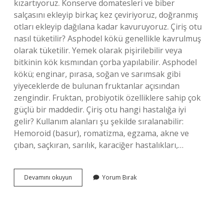
kızartıyoruz. Konserve domatesleri ve biber
salçasını ekleyip birkaç kez çeviriyoruz, doğranmış
otları ekleyip dağılana kadar kavuruyoruz. Çiriş otu
nasıl tüketilir? Asphodel kökü genellikle kavrulmuş
olarak tüketilir. Yemek olarak pişirilebilir veya
bitkinin kök kısmından çorba yapılabilir. Asphodel
kökü; enginar, pırasa, soğan ve sarımsak gibi
yiyeceklerde de bulunan fruktanlar açısından
zengindir. Fruktan, probiyotik özelliklere sahip çok
güçlü bir maddedir. Çiriş otu hangi hastalığa iyi
gelir? Kullanım alanları şu şekilde sıralanabilir:
Hemoroid (basur), romatizma, egzama, akne ve
çıban, saçkıran, sarılık, karaciğer hastalıkları,…
Çiriş
Devamını okuyun
Yorum Bırak
Otundan
Nasıl
Yemek
Yapılır