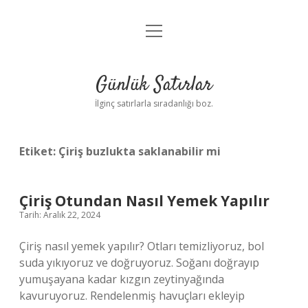
menüyü
Anasayfa
aç
Gizlilik Politikası
Günlük Satırlar
Yasal Uyarı
İlginç satırlarla sıradanlığı boz.
Hakkımızda
Etiket:
Çiriş buzlukta saklanabilir mi
Çiriş Otundan Nasıl Yemek Yapılır
Tarih: Aralık 22, 2024
Çiriş nasıl yemek yapılır? Otları temizliyoruz, bol
suda yıkıyoruz ve doğruyoruz. Soğanı doğrayıp
yumuşayana kadar kızgın zeytinyağında
kavuruyoruz. Rendelenmiş havuçları ekleyip