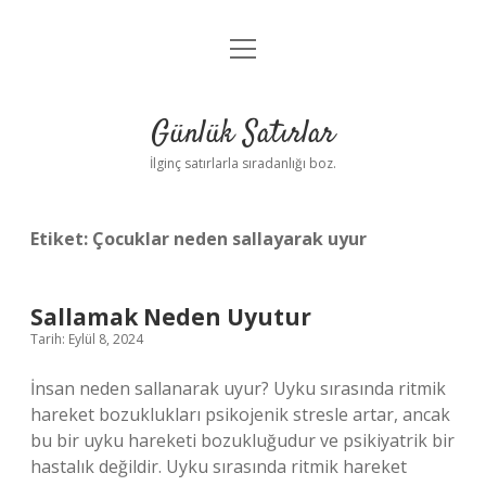
menüyü
Anasayfa
aç
Gizlilik Politikası
Günlük Satırlar
Yasal Uyarı
İlginç satırlarla sıradanlığı boz.
Hakkımızda
Etiket:
Çocuklar neden sallayarak uyur
Sallamak Neden Uyutur
Tarih: Eylül 8, 2024
İnsan neden sallanarak uyur? Uyku sırasında ritmik
hareket bozuklukları psikojenik stresle artar, ancak
bu bir uyku hareketi bozukluğudur ve psikiyatrik bir
hastalık değildir. Uyku sırasında ritmik hareket