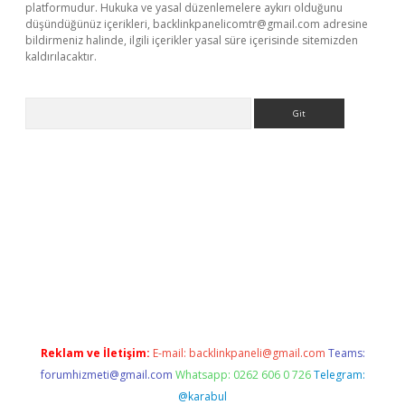
platformudur. Hukuka ve yasal düzenlemelere aykırı olduğunu
düşündüğünüz içerikleri,
backlinkpanelicomtr@gmail.com
adresine
bildirmeniz halinde, ilgili içerikler yasal süre içerisinde sitemizden
kaldırılacaktır.
Arama
dcasino giriş
Reklam ve İletişim:
E-mail:
backlinkpaneli@gmail.com
Teams:
forumhizmeti@gmail.com
Whatsapp: 0262 606 0 726
Telegram:
@karabul