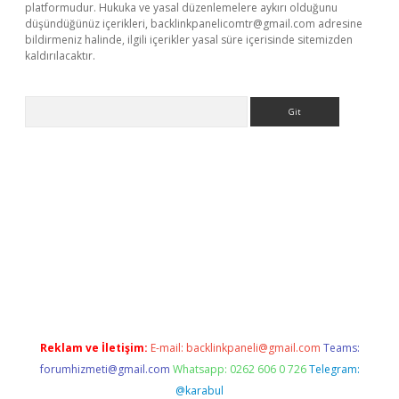
platformudur. Hukuka ve yasal düzenlemelere aykırı olduğunu
düşündüğünüz içerikleri,
backlinkpanelicomtr@gmail.com
adresine
bildirmeniz halinde, ilgili içerikler yasal süre içerisinde sitemizden
kaldırılacaktır.
Arama
dcasino giriş
Reklam ve İletişim:
E-mail:
backlinkpaneli@gmail.com
Teams:
forumhizmeti@gmail.com
Whatsapp: 0262 606 0 726
Telegram:
@karabul