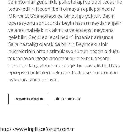
semptomlar genellikle psikoterapi ve tıbbi tedavi ile
tedavi edilir. Nedeni belli olmayan epilepsi nedir?
MRI ve EEG’de epilepside bir bulgu yoktur. Beyin
operasyonu sonucunda beyin hasarı meydana gelir
ve anormal elektrik akıntısı ve epilepsi meydana
gelebilir. Geçici epilepsi nedir? İnsanlar arasında
Sara hastalığı olarak da bilinir. Beyindeki sinir
hücrelerinin artan stimülasyonunun neden olduğu
tekrarlayan, geçici anormal bir elektrik deşarjı
sonucunda gözlenen nörolojik bir hastalıktır. Uyku
epilepsisi belirtileri nelerdir? Epilepsi semptomları
uyku sırasında ortaya…
Yalancı
Devamını okuyun
Yorum Bırak
Epilepsi
Belirtileri
Nelerdir
https://www.ingilizceforum.com.tr