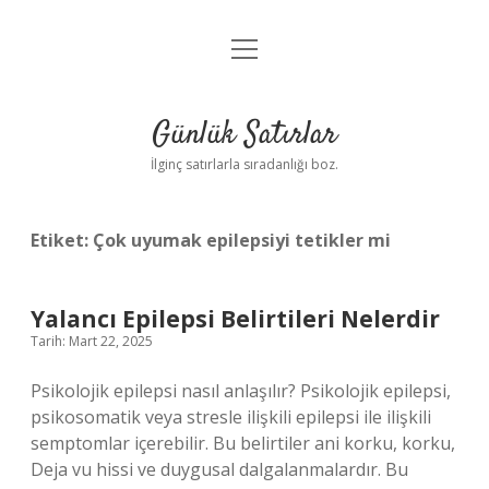
menüyü
Anasayfa
aç
Gizlilik Politikası
Günlük Satırlar
Yasal Uyarı
İlginç satırlarla sıradanlığı boz.
Hakkımızda
Etiket:
Çok uyumak epilepsiyi tetikler mi
Yalancı Epilepsi Belirtileri Nelerdir
Tarih: Mart 22, 2025
Psikolojik epilepsi nasıl anlaşılır? Psikolojik epilepsi,
psikosomatik veya stresle ilişkili epilepsi ile ilişkili
semptomlar içerebilir. Bu belirtiler ani korku, korku,
Deja vu hissi ve duygusal dalgalanmalardır. Bu