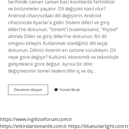
tarihinde zaman zaman bazı kısımlarda farklılıklar
ve bölünmeler yaşanır. Dil değişimi nasıl olur?
Android cihazınızdaki dili değiştirin. Android
cihazınızda Ayarlar’a gidin. Sistem dilleri ve giriş
dilleri’ne dokunun. “Sistem”i bulamazsanız, “Kişisel”
altında Diller ve giriş dilleri’ne dokunun. Bir dil
simgesi ekleyin. Kullanmak istediğiniz dili seçip
dokunun. Dilinizi listenin en üstüne sürükleyin. Dil
neye göre değişir? Kültürel, ekonomik ve teknolojik
gelişmelere göre değişir. Ayrıca bir dilin
değişmesinin temel nedeni dilin iç ve dış…
Dil
Devamını okuyun
Yorum Bırak
Zamanla
Nasıl
Değişir
https://www.ingilizceforum.com.tr
https://etkindanismanlik.com.tr
https://bluesolarlight.com.tr