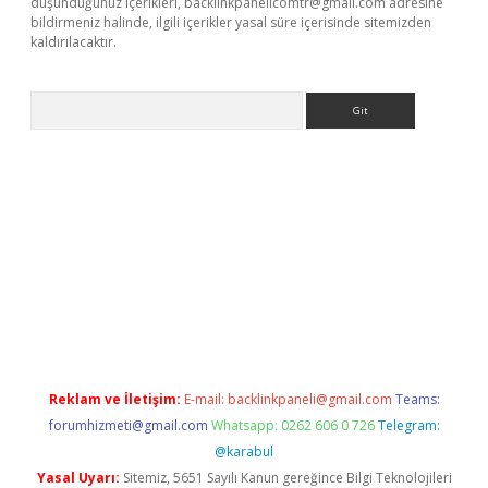
düşündüğünüz içerikleri,
backlinkpanelicomtr@gmail.com
adresine
bildirmeniz halinde, ilgili içerikler yasal süre içerisinde sitemizden
kaldırılacaktır.
Arama
dcasino giriş
Reklam ve İletişim:
E-mail:
backlinkpaneli@gmail.com
Teams:
forumhizmeti@gmail.com
Whatsapp: 0262 606 0 726
Telegram:
@karabul
Yasal Uyarı:
Sitemiz, 5651 Sayılı Kanun gereğince Bilgi Teknolojileri