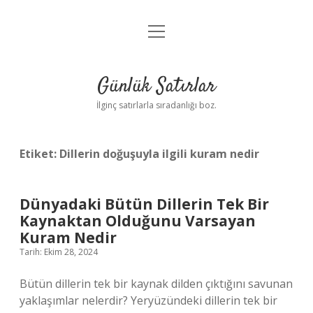
menüyü
Anasayfa
aç
Gizlilik Politikası
Günlük Satırlar
Yasal Uyarı
İlginç satırlarla sıradanlığı boz.
Hakkımızda
Etiket:
Dillerin doğuşuyla ilgili kuram nedir
Dünyadaki Bütün Dillerin Tek Bir
Kaynaktan Olduğunu Varsayan
Kuram Nedir
Tarih: Ekim 28, 2024
Bütün dillerin tek bir kaynak dilden çıktığını savunan
yaklaşımlar nelerdir? Yeryüzündeki dillerin tek bir