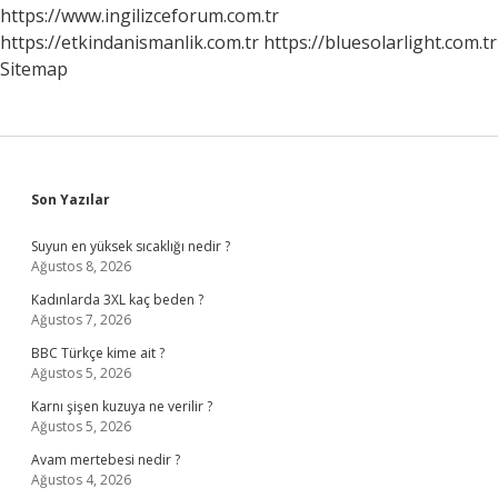
Kaynaktan
https://www.ingilizceforum.com.tr
Olduğunu
https://etkindanismanlik.com.tr
https://bluesolarlight.com.tr
Varsayan
Kuram
Sitemap
Nedir
Sidebar
Son Yazılar
Suyun en yüksek sıcaklığı nedir ?
Ağustos 8, 2026
Kadınlarda 3XL kaç beden ?
Ağustos 7, 2026
BBC Türkçe kime ait ?
Ağustos 5, 2026
Karnı şişen kuzuya ne verilir ?
Ağustos 5, 2026
Avam mertebesi nedir ?
Ağustos 4, 2026