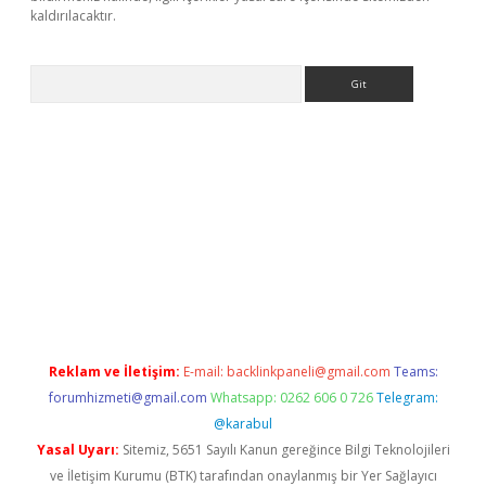
kaldırılacaktır.
Arama
vdcasino giriş
Reklam ve İletişim:
E-mail:
backlinkpaneli@gmail.com
Teams:
forumhizmeti@gmail.com
Whatsapp: 0262 606 0 726
Telegram:
@karabul
Yasal Uyarı:
Sitemiz, 5651 Sayılı Kanun gereğince Bilgi Teknolojileri
ve İletişim Kurumu (BTK) tarafından onaylanmış bir Yer Sağlayıcı