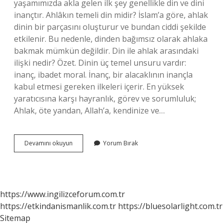
yaşamımızda akla gelen ilk şey genellikle din ve dini
inançtır. Ahlâkın temeli din midir? İslam’a göre, ahlak
dinin bir parçasını oluşturur ve bundan ciddi şekilde
etkilenir. Bu nedenle, dinden bağımsız olarak ahlaka
bakmak mümkün değildir. Din ile ahlak arasındaki
ilişki nedir? Özet. Dinin üç temel unsuru vardır:
inanç, ibadet moral. İnanç, bir alacaklının inançla
kabul etmesi gereken ilkeleri içerir. En yüksek
yaratıcısına karşı hayranlık, görev ve sorumluluk;
Ahlak, öte yandan, Allah’a, kendinize ve…
Ahlâkın
Devamını okuyun
Yorum Bırak
Kaynağı
Din
Midir
https://www.ingilizceforum.com.tr
https://etkindanismanlik.com.tr
https://bluesolarlight.com.tr
Sitemap