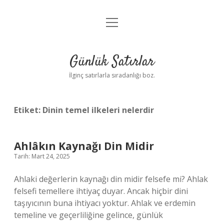
menüyü
Anasayfa
aç
Gizlilik Politikası
Günlük Satırlar
Yasal Uyarı
İlginç satırlarla sıradanlığı boz.
Hakkımızda
Etiket:
Dinin temel ilkeleri nelerdir
Ahlâkın Kaynağı Din Midir
Tarih: Mart 24, 2025
Ahlaki değerlerin kaynağı din midir felsefe mi? Ahlak
felsefi temellere ihtiyaç duyar. Ancak hiçbir dini
taşıyıcının buna ihtiyacı yoktur. Ahlak ve erdemin
temeline ve geçerliliğine gelince, günlük