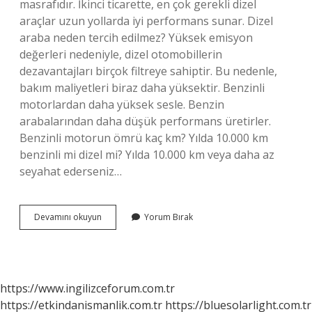
masrafıdır. İkinci ticarette, en çok gerekli dizel
araçlar uzun yollarda iyi performans sunar. Dizel
araba neden tercih edilmez? Yüksek emisyon
değerleri nedeniyle, dizel otomobillerin
dezavantajları birçok filtreye sahiptir. Bu nedenle,
bakım maliyetleri biraz daha yüksektir. Benzinli
motorlardan daha yüksek sesle. Benzin
arabalarından daha düşük performans üretirler.
Benzinli motorun ömrü kaç km? Yılda 10.000 km
benzinli mi dizel mi? Yılda 10.000 km veya daha az
seyahat ederseniz…
Benzinli
Devamını okuyun
Yorum Bırak
Mi
Daha
Iyi
Dizel
Mi
https://www.ingilizceforum.com.tr
https://etkindanismanlik.com.tr
https://bluesolarlight.com.tr