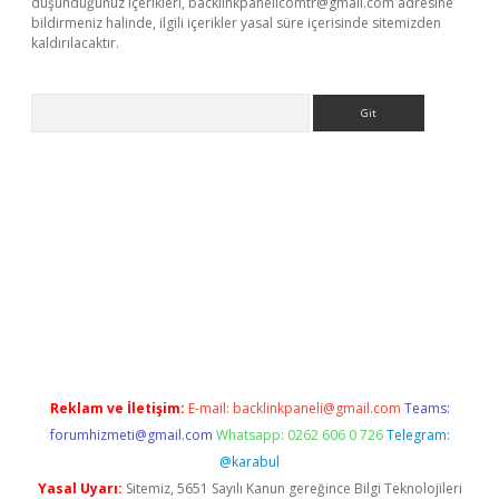
düşündüğünüz içerikleri,
backlinkpanelicomtr@gmail.com
adresine
bildirmeniz halinde, ilgili içerikler yasal süre içerisinde sitemizden
kaldırılacaktır.
Arama
dcasino giriş
Reklam ve İletişim:
E-mail:
backlinkpaneli@gmail.com
Teams:
forumhizmeti@gmail.com
Whatsapp: 0262 606 0 726
Telegram:
@karabul
Yasal Uyarı:
Sitemiz, 5651 Sayılı Kanun gereğince Bilgi Teknolojileri