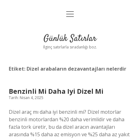
menüyü
Anasayfa
aç
Gizlilik Politikası
Günlük Satırlar
Yasal Uyarı
İlginç satırlarla sıradanlığı boz.
Hakkımızda
Etiket:
Dizel arabaların dezavantajları nelerdir
Benzinli Mi Daha Iyi Dizel Mi
Tarih: Nisan 4, 2025
Dizel araç mı daha iyi benzinli mi? Dizel motorlar
benzinli motorlardan %20 daha verimlidir ve daha
fazla tork üretir, bu da dizel aracın avantajları
arasında %15 daha az emisyon ve %25 daha az yakıt