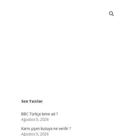
Sidebar
Son Yazılar
vdcasino g
BBC Türkçe kime ait ?
Ağustos 5, 2026
Karnı şişen kuzuya ne verilir ?
Ağustos 5, 2026