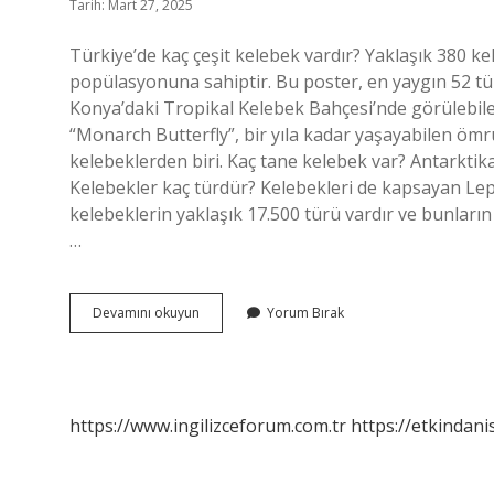
Tarih: Mart 27, 2025
Türkiye’de kaç çeşit kelebek vardır? Yaklaşık 380 k
popülasyonuna sahiptir. Bu poster, en yaygın 52 tü
Konya’daki Tropikal Kelebek Bahçesi’nde görülebil
“Monarch Butterfly”, bir yıla kadar yaşayabilen ömr
kelebeklerden biri. Kaç tane kelebek var? Antarktik
Kelebekler kaç türdür? Kelebekleri de kapsayan Lepi
kelebeklerin yaklaşık 17.500 türü vardır ve bunları
…
Türkiyede
Devamını okuyun
Yorum Bırak
Kaç
Tür
Kelebek
Var
https://www.ingilizceforum.com.tr
https://etkindani