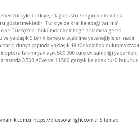
elebek türüyle Türkiye, olağanüstü zengin bir kelebek
rü göstermektedir. Türkiye’de kral kelebeği var mı?
en ve Türkçe’de “hükümdar kelebeği” anlamına gelen
ü ve yaklaşık 5 bin kilometre uçabilme yeteneğiyle en nadir
a hariç, dünya çapında yaklaşık 18 tür kelebek bulunmaktadır
doptera takımı yaklaşık 500.000 türe ev sahipliği yaparken,
n arasında 3.500 güve ve 14.500 gerçek kelebek türü bulunur.
smanlik.com.tr
https://bluesolarlight.com.tr
Sitemap