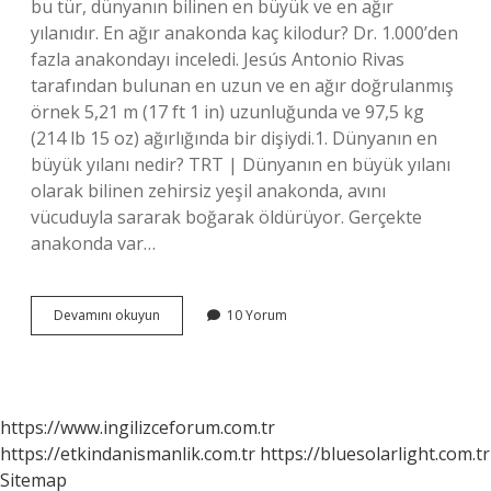
bu tür, dünyanın bilinen en büyük ve en ağır
yılanıdır. En ağır anakonda kaç kilodur? Dr. 1.000’den
fazla anakondayı inceledi. Jesús Antonio Rivas
tarafından bulunan en uzun ve en ağır doğrulanmış
örnek 5,21 m (17 ft 1 in) uzunluğunda ve 97,5 kg
(214 lb 15 oz) ağırlığında bir dişiydi.1. Dünyanın en
büyük yılanı nedir? TRT | Dünyanın en büyük yılanı
olarak bilinen zehirsiz yeşil anakonda, avını
vücuduyla sararak boğarak öldürüyor. Gerçekte
anakonda var…
Anakonda
Devamını okuyun
10 Yorum
Ne
Kadar
Büyüktür
https://www.ingilizceforum.com.tr
https://etkindanismanlik.com.tr
https://bluesolarlight.com.tr
Sitemap