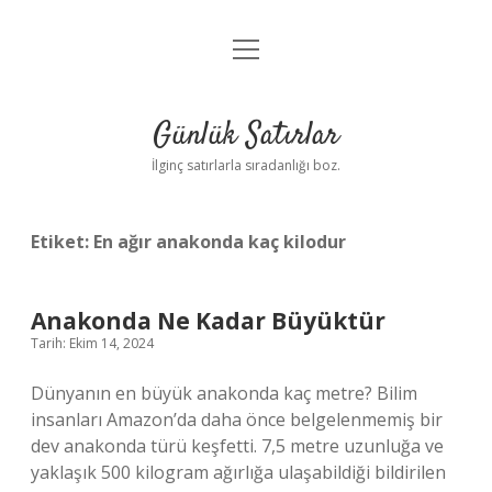
menüyü
Anasayfa
aç
Gizlilik Politikası
Günlük Satırlar
Yasal Uyarı
İlginç satırlarla sıradanlığı boz.
Hakkımızda
Etiket:
En ağır anakonda kaç kilodur
Anakonda Ne Kadar Büyüktür
Tarih: Ekim 14, 2024
Dünyanın en büyük anakonda kaç metre? Bilim
insanları Amazon’da daha önce belgelenmemiş bir
dev anakonda türü keşfetti. 7,5 metre uzunluğa ve
yaklaşık 500 kilogram ağırlığa ulaşabildiği bildirilen