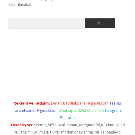
kaldırılacaktır.
Arama
dcasino giriş
Reklam ve İletişim:
E-mail:
backlinkpaneli@gmail.com
Teams:
forumhizmeti@gmail.com
Whatsapp: 0262 606 0 726
Telegram:
@karabul
Yasal Uyarı:
Sitemiz, 5651 Sayılı Kanun gereğince Bilgi Teknolojileri
ve İletişim Kurumu (BTK) tarafından onaylanmış bir Yer Sağlayıcı