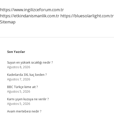
Rapor
Verir
https://www.ingilizceforum.com.tr
Mi
https://etkindanismanlik.com.tr
https://bluesolarlight.com.tr
Sitemap
Sidebar
Son Yazılar
Suyun en yüksek sıcaklığı nedir ?
Ağustos 8, 2026
Kadınlarda 3XL kaç beden ?
Ağustos 7, 2026
BBC Türkçe kime ait ?
Ağustos 5, 2026
Karnı şişen kuzuya ne verilir ?
Ağustos 5, 2026
Avam mertebesi nedir ?