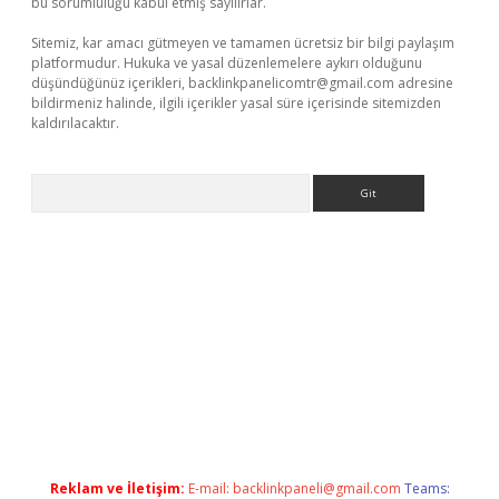
bu sorumluluğu kabul etmiş sayılırlar.
Sitemiz, kar amacı gütmeyen ve tamamen ücretsiz bir bilgi paylaşım
platformudur. Hukuka ve yasal düzenlemelere aykırı olduğunu
düşündüğünüz içerikleri,
backlinkpanelicomtr@gmail.com
adresine
bildirmeniz halinde, ilgili içerikler yasal süre içerisinde sitemizden
kaldırılacaktır.
Arama
dcasino giriş
Reklam ve İletişim:
E-mail:
backlinkpaneli@gmail.com
Teams: