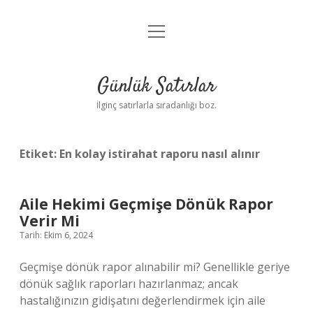
menüyü
Anasayfa
aç
Gizlilik Politikası
Günlük Satırlar
Yasal Uyarı
İlginç satırlarla sıradanlığı boz.
Hakkımızda
Etiket:
En kolay istirahat raporu nasıl alınır
Aile Hekimi Geçmişe Dönük Rapor
Verir Mi
Tarih: Ekim 6, 2024
Geçmişe dönük rapor alınabilir mi? Genellikle geriye
dönük sağlık raporları hazırlanmaz; ancak
hastalığınızın gidişatını değerlendirmek için aile