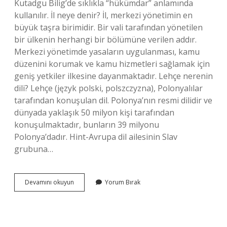
Kutadgu Bilig’de sıklıkla “hükümdar” anlamında
kullanılır. İl neye denir? İl, merkezi yönetimin en
büyük taşra birimidir. Bir vali tarafından yönetilen
bir ülkenin herhangi bir bölümüne verilen addır.
Merkezi yönetimde yasaların uygulanması, kamu
düzenini korumak ve kamu hizmetleri sağlamak için
geniş yetkiler ilkesine dayanmaktadır. Lehçe nerenin
dili? Lehçe (język polski, polszczyzna), Polonyalılar
tarafından konuşulan dil. Polonya’nın resmi dilidir ve
dünyada yaklaşık 50 milyon kişi tarafından
konuşulmaktadır, bunların 39 milyonu
Polonya’dadır. Hint-Avrupa dil ailesinin Slav
grubuna…
İL
Devamını okuyun
Yorum Bırak
Hangi
Dil