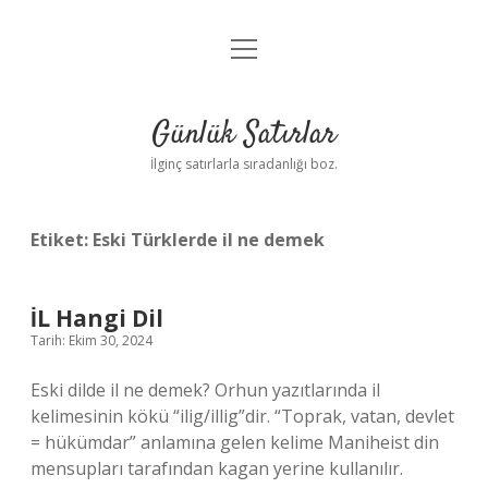
menüyü
Anasayfa
aç
Gizlilik Politikası
Günlük Satırlar
Yasal Uyarı
İlginç satırlarla sıradanlığı boz.
Hakkımızda
Etiket:
Eski Türklerde il ne demek
İL Hangi Dil
Tarih: Ekim 30, 2024
Eski dilde il ne demek? Orhun yazıtlarında il
kelimesinin kökü “ilig/illig”dir. “Toprak, vatan, devlet
= hükümdar” anlamına gelen kelime Maniheist din
mensupları tarafından kagan yerine kullanılır.