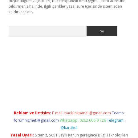
düşündüğünüz içerikleri,
backlinkpanelicomtr@gmail.com
adresine
bildirmeniz halinde, ilgili içerikler yasal süre içerisinde sitemizden
kaldırılacaktır.
Arama
dcasino giriş
Reklam ve İletişim:
E-mail:
backlinkpaneli@gmail.com
Teams:
forumhizmeti@gmail.com
Whatsapp: 0262 606 0 726
Telegram:
@karabul
Yasal Uyarı:
Sitemiz, 5651 Sayılı Kanun gereğince Bilgi Teknolojileri