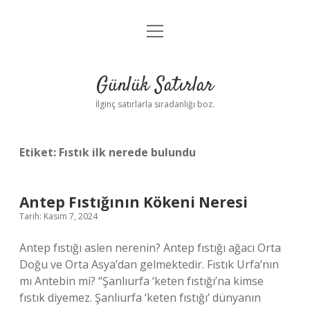
menüyü
Anasayfa
aç
Gizlilik Politikası
Günlük Satırlar
Yasal Uyarı
İlginç satırlarla sıradanlığı boz.
Hakkımızda
Etiket:
Fıstık ilk nerede bulundu
Antep Fıstığının Kökeni Neresi
Tarih: Kasım 7, 2024
Antep fıstığı aslen nerenin? Antep fıstığı ağacı Orta
Doğu ve Orta Asya’dan gelmektedir. Fıstık Urfa’nın
mı Antebin mi? “Şanlıurfa ‘keten fıstığı’na kimse
fıstık diyemez. Şanlıurfa ‘keten fıstığı’ dünyanın