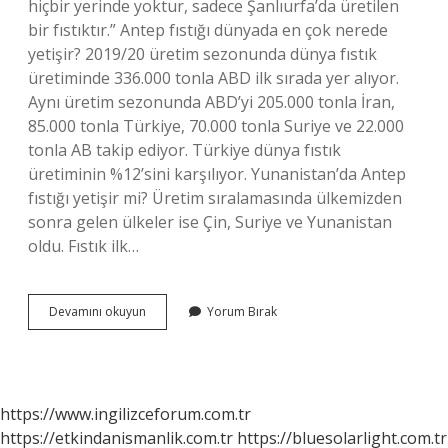
hiçbir yerinde yoktur, sadece Şanlıurfa’da üretilen
bir fıstıktır.” Antep fıstığı dünyada en çok nerede
yetişir? 2019/20 üretim sezonunda dünya fıstık
üretiminde 336.000 tonla ABD ilk sırada yer alıyor.
Aynı üretim sezonunda ABD’yi 205.000 tonla İran,
85.000 tonla Türkiye, 70.000 tonla Suriye ve 22.000
tonla AB takip ediyor. Türkiye dünya fıstık
üretiminin %12’sini karşılıyor. Yunanistan’da Antep
fıstığı yetişir mi? Üretim sıralamasında ülkemizden
sonra gelen ülkeler ise Çin, Suriye ve Yunanistan
oldu. Fıstık ilk…
Antep
Devamını okuyun
Yorum Bırak
Fıstığının
Kökeni
Neresi
https://www.ingilizceforum.com.tr
https://etkindanismanlik.com.tr
https://bluesolarlight.com.tr