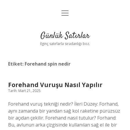
menüyü
Anasayfa
aç
Gizlilik Politikası
Günlük Satırlar
Yasal Uyarı
İlginç satırlarla sıradanlığı boz.
Hakkımızda
Etiket:
Forehand spin nedir
Forehand Vuruşu Nasıl Yapılır
Tarih: Mart 21, 2025
Forehand vuruş tekniği nedir? İleri Düzey: Forhand,
aynı zamanda bir yandan sağ kol raketine pürüzsüz
bir açıdan çekilir. Forehand nasıl tutulur? Forhand:
Bu, avlunun arka çizgisinde kullanılan sağ el ile bir