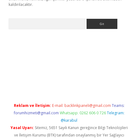
kaldırılacaktır.
Arama
dcasino giriş
Reklam ve İletişim:
E-mail:
backlinkpaneli@gmail.com
Teams:
forumhizmeti@gmail.com
Whatsapp: 0262 606 0 726
Telegram:
@karabul
Yasal Uyarı:
Sitemiz, 5651 Sayılı Kanun gereğince Bilgi Teknolojileri
ve İletişim Kurumu (BTK) tarafından onaylanmış bir Yer Sağlayıcı