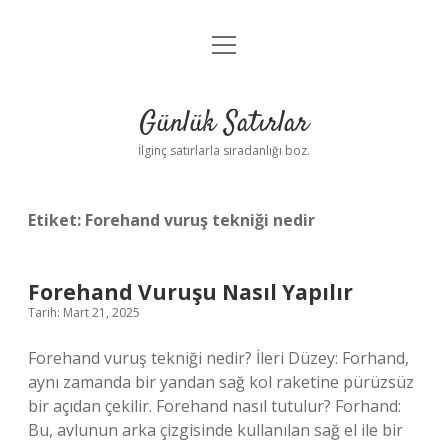
menüyü
Anasayfa
aç
Gizlilik Politikası
Günlük Satırlar
Yasal Uyarı
İlginç satırlarla sıradanlığı boz.
Hakkımızda
Etiket:
Forehand vuruş tekniği nedir
Forehand Vuruşu Nasıl Yapılır
Tarih: Mart 21, 2025
Forehand vuruş tekniği nedir? İleri Düzey: Forhand,
aynı zamanda bir yandan sağ kol raketine pürüzsüz
bir açıdan çekilir. Forehand nasıl tutulur? Forhand:
Bu, avlunun arka çizgisinde kullanılan sağ el ile bir