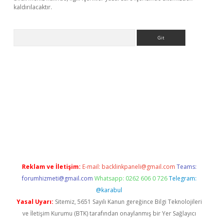
kaldırılacaktır.
Arama
dcasino giriş
Reklam ve İletişim:
E-mail:
backlinkpaneli@gmail.com
Teams:
forumhizmeti@gmail.com
Whatsapp: 0262 606 0 726
Telegram:
@karabul
Yasal Uyarı:
Sitemiz, 5651 Sayılı Kanun gereğince Bilgi Teknolojileri
ve İletişim Kurumu (BTK) tarafından onaylanmış bir Yer Sağlayıcı