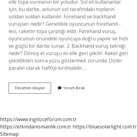
elle topa vurmanın bir yoludur. Sol eli kullananlar
için, bu darbe, avlunun sol tarafındaki topların
soldan soldan kullanılır. Forehand ve backhand
vuruşları nedir? Genellikle oyuncunun forehand -
lesi, raketin topa çarptığı eldir. Forehand vuruş,
oyuncunun önündeki oyuncuya doğru yapılır ve hızlı
ve güçlü bir darbe sunar. 2. Backhand vuruş tekniği
nedir? Dönüş el vuruşu iki elle geri çekilir. Raket geri
çekildikten sonra yüzü göstermek zorunda. Dizler
paralel olarak hafifçe kırılmalıdır.…
Forehand
Devamını okuyun
Yorum Bırak
Vuruşu
Nasıl
Yapılır
https://www.ingilizceforum.com.tr
https://etkindanismanlik.com.tr
https://bluesolarlight.com.tr
Sitemap