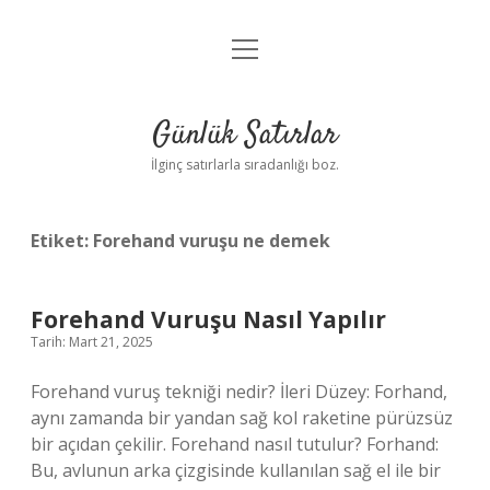
menüyü
Anasayfa
aç
Gizlilik Politikası
Günlük Satırlar
Yasal Uyarı
İlginç satırlarla sıradanlığı boz.
Hakkımızda
Etiket:
Forehand vuruşu ne demek
Forehand Vuruşu Nasıl Yapılır
Tarih: Mart 21, 2025
Forehand vuruş tekniği nedir? İleri Düzey: Forhand,
aynı zamanda bir yandan sağ kol raketine pürüzsüz
bir açıdan çekilir. Forehand nasıl tutulur? Forhand:
Bu, avlunun arka çizgisinde kullanılan sağ el ile bir