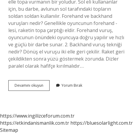
elle topa vurmanın bir yoludur. Sol eli kullananlar
için, bu darbe, avlunun sol tarafındaki topların
soldan soldan kullanılır. Forehand ve backhand
vuruşları nedir? Genellikle oyuncunun forehand -
lesi, raketin topa çarptığı eldir. Forehand vuruş,
oyuncunun önündeki oyuncuya doğru yapılır ve hızlı
ve güçlü bir darbe sunar. 2. Backhand vuruş tekniği
nedir? Dönüş el vuruşu iki elle geri çekilir. Raket geri
çekildikten sonra yüzü göstermek zorunda. Dizler
paralel olarak hafifçe kırılmalıdır.…
Forehand
Devamını okuyun
Yorum Bırak
Vuruşu
Nasıl
Yapılır
https://www.ingilizceforum.com.tr
https://etkindanismanlik.com.tr
https://bluesolarlight.com.tr
Sitemap