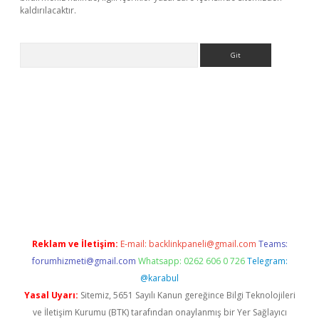
kaldırılacaktır.
Arama
dcasino giriş
Reklam ve İletişim:
E-mail:
backlinkpaneli@gmail.com
Teams:
forumhizmeti@gmail.com
Whatsapp: 0262 606 0 726
Telegram:
@karabul
Yasal Uyarı:
Sitemiz, 5651 Sayılı Kanun gereğince Bilgi Teknolojileri
ve İletişim Kurumu (BTK) tarafından onaylanmış bir Yer Sağlayıcı