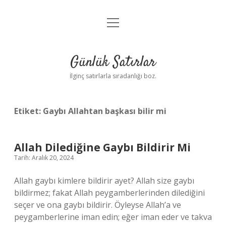
menüyü
Anasayfa
aç
Gizlilik Politikası
Günlük Satırlar
Yasal Uyarı
İlginç satırlarla sıradanlığı boz.
Hakkımızda
Etiket:
Gaybı Allahtan başkası bilir mi
Allah Dilediğine Gaybı Bildirir Mi
Tarih: Aralık 20, 2024
Allah gaybı kimlere bildirir ayet? Allah size gaybı
bildirmez; fakat Allah peygamberlerinden dilediğini
seçer ve ona gaybı bildirir. Öyleyse Allah’a ve
peygamberlerine iman edin; eğer iman eder ve takva