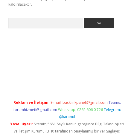
kaldırılacaktır.
Arama
dcasino giriş
Reklam ve İletişim:
E-mail:
backlinkpaneli@gmail.com
Teams:
forumhizmeti@gmail.com
Whatsapp: 0262 606 0 726
Telegram:
@karabul
Yasal Uyarı:
Sitemiz, 5651 Sayılı Kanun gereğince Bilgi Teknolojileri
ve İletişim Kurumu (BTK) tarafından onaylanmış bir Yer Sağlayıcı